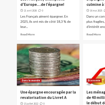
d’Europe…de l’épargne!
culmine à 
21 avril 2026
0
16 mai 2025
Les Français aiment épargner. En
Dans un cont
2025, ils ont mis de côté 18,3 % de
plus fragiles
leur...
d’intérêt enc
Read More
Read More
Dans le monde
Economie
Une épargne encouragée par la
Les ménag
revalorisation du Livret A
de 40 mill
le début d
15 juillet 2022
0