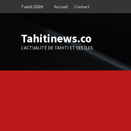
Skip
7 août 2026
Accueil
Contact
to
content
Tahitinews.co
L'ACTUALITÉ DE TAHITI ET SES ÎLES