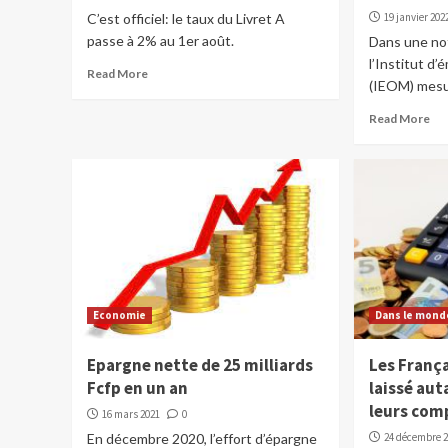
C’est officiel: le taux du Livret A
19 janvier 202
passe à 2% au 1er août.
Dans une not
l’Institut d
Read More
(IEOM) mesure
Read More
Economie
Dans le mond
Epargne nette de 25 milliards
Les França
Fcfp en un an
laissé aut
leurs com
16 mars 2021
0
En décembre 2020, l’effort d’épargne
24 décembre 