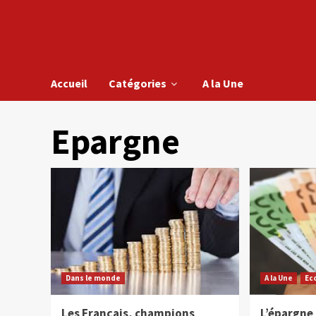
Accueil
Catégories
A la Une
Epargne
Dans le monde
A la Une
Ec
Les Français, champions
L’épargne