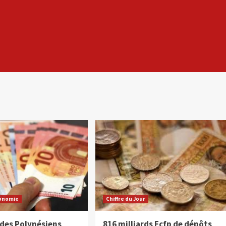
onomie
Chiffre du Jour
 des Polynésiens
816 milliards Fcfp de dépôts