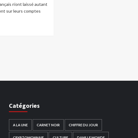
ançais n’ont laissé autant
ent sur leurs comptes
Catégories
A LA UNE
CARNET NOIR
CHIFFRE DU JOUR
CRYPTOMONNAIE
CULTURE
DANS LE MONDE