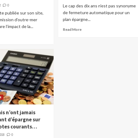
2
0
Le cap des dix ans n’est pas synonyme
de fermeture automatique pour un
e publiée sur son site,
plan épargne...
’émission d’outre-mer
 l’impact de la...
Read More
e
is n’ont jamais
ant d’épargne sur
ptes courants…
2018
0