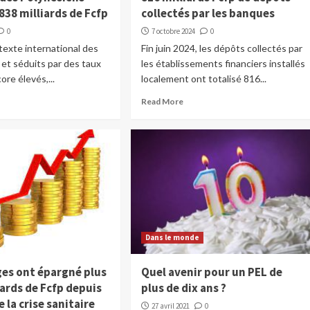
838 milliards de Fcfp
collectés par les banques
0
7 octobre 2024
0
exte international des
Fin juin 2024, les dépôts collectés par
, et séduits par des taux
les établissements financiers installés
ore élevés,...
localement ont totalisé 816...
Read More
Dans le monde
es ont épargné plus
Quel avenir pour un PEL de
iards de Fcfp depuis
plus de dix ans ?
e la crise sanitaire
27 avril 2021
0