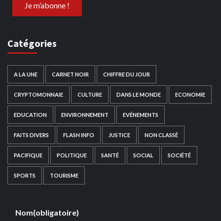
Catégories
A LA UNE
CARNET NOIR
CHIFFRE DU JOUR
CRYPTOMONNAIE
CULTURE
DANS LE MONDE
ECONOMIE
EDUCATION
ENVIRONNEMENT
EVÉNEMENTS
FAITS DIVERS
FLASH INFO
JUSTICE
NON CLASSÉ
PACIFIQUE
POLITIQUE
SANTÉ
SOCIAL
SOCIÉTÉ
SPORTS
TOURISME
Nom
(obligatoire)