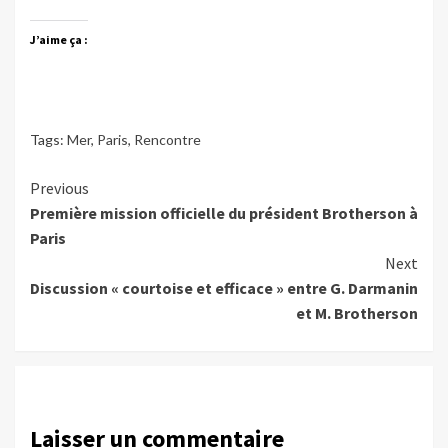
J’aime ça :
Tags:
Mer
,
Paris
,
Rencontre
Continue
Previous
Première mission officielle du président Brotherson à
Reading
Paris
Next
Discussion « courtoise et efficace » entre G. Darmanin
et M. Brotherson
Laisser un commentaire