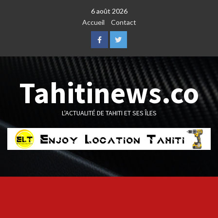
Skip
6 août 2026
to
Accueil
Contact
content
Facebook
Twitter
Tahitinews.co
L'ACTUALITÉ DE TAHITI ET SES ÎLES