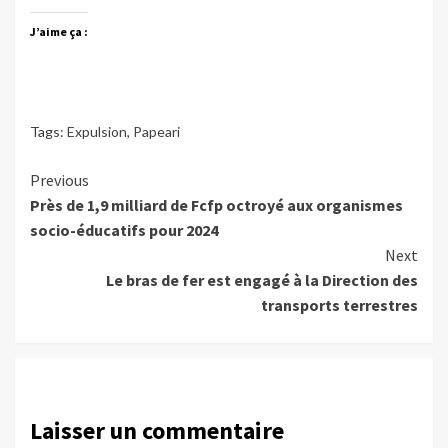
J’aime ça :
Tags:
Expulsion
,
Papeari
Continue
Previous
Près de 1,9 milliard de Fcfp octroyé aux organismes
Reading
socio-éducatifs pour 2024
Next
Le bras de fer est engagé à la Direction des
transports terrestres
Laisser un commentaire