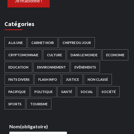
Catégories
A LA UNE
CARNET NOIR
CHIFFRE DU JOUR
CRYPTOMONNAIE
CULTURE
DANS LE MONDE
ECONOMIE
EDUCATION
ENVIRONNEMENT
EVÉNEMENTS
FAITS DIVERS
FLASH INFO
JUSTICE
NON CLASSÉ
PACIFIQUE
POLITIQUE
SANTÉ
SOCIAL
SOCIÉTÉ
SPORTS
TOURISME
Nom
(obligatoire)