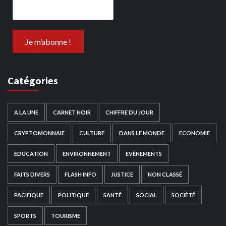
Catégories
A LA UNE
CARNET NOIR
CHIFFRE DU JOUR
CRYPTOMONNAIE
CULTURE
DANS LE MONDE
ECONOMIE
EDUCATION
ENVIRONNEMENT
EVÉNEMENTS
FAITS DIVERS
FLASH INFO
JUSTICE
NON CLASSÉ
PACIFIQUE
POLITIQUE
SANTÉ
SOCIAL
SOCIÉTÉ
SPORTS
TOURISME