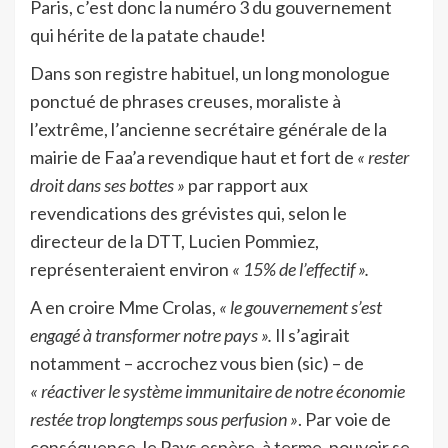
Paris, c’est donc la numéro 3 du gouvernement
qui hérite de la patate chaude!
Dans son registre habituel, un long monologue
ponctué de phrases creuses, moraliste à
l’extrême, l’ancienne secrétaire générale de la
mairie de Faa’a revendique haut et fort de
« rester
droit dans ses bottes »
par rapport aux
revendications des grévistes qui, selon le
directeur de la DTT, Lucien Pommiez,
représenteraient environ
« 15% de l’effectif ».
A en croire Mme Crolas,
« le gouvernement s’est
engagé à transformer notre pays ».
Il s’agirait
notamment – accrochez vous bien (sic) – de
« réactiver le système immunitaire de notre économie
restée trop longtemps sous perfusion »
. Par voie de
conséquence, le Pays espère, à terme, pouvoir se