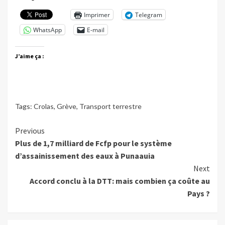
Imprimer
Telegram
WhatsApp
E-mail
J’aime ça :
Tags:
Crolas
,
Grève
,
Transport terrestre
Continue
Previous
Plus de 1,7 milliard de Fcfp pour le système
Reading
d’assainissement des eaux à Punaauia
Next
Accord conclu à la DTT: mais combien ça coûte au
Pays ?