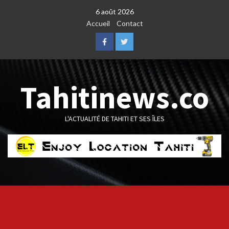
Skip
6 août 2026
to
Accueil
Contact
content
Facebook
Twitter
Tahitinews.co
L'ACTUALITÉ DE TAHITI ET SES ÎLES