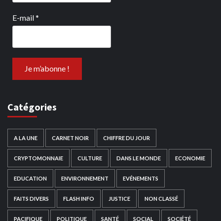
E-mail
*
Catégories
A LA UNE
CARNET NOIR
CHIFFRE DU JOUR
CRYPTOMONNAIE
CULTURE
DANS LE MONDE
ECONOMIE
EDUCATION
ENVIRONNEMENT
EVÉNEMENTS
FAITS DIVERS
FLASH INFO
JUSTICE
NON CLASSÉ
PACIFIQUE
POLITIQUE
SANTÉ
SOCIAL
SOCIÉTÉ