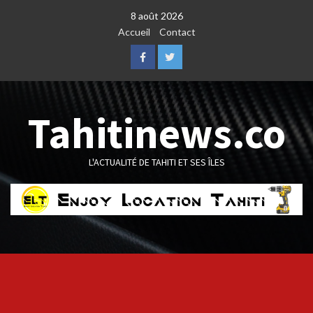
Skip
8 août 2026
to
Accueil
Contact
content
Facebook
Twitter
Tahitinews.co
L'ACTUALITÉ DE TAHITI ET SES ÎLES