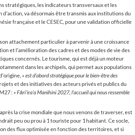
ns stratégiques, les indicateurs transversaux et les
n d’action, va désormais être transmis aux institutions du
sie française et le CESEC, pour une validation officielle
son attachement particulier à parvenir à une croissance
tion et l’amélioration des cadres et des modes de vie des
tiques concernés. Le tourisme, qui est déjà un moteur
otamment dans les archipels, qui permet aux populations
d’origine,
« est d’abord stratégique pour le bien-être des
ojets et des initiatives des acteurs privés et publics du
 FM27 :
« Fāri’ira’a Manihini 2027, l’accueil qui nous ressemble
 après la crise mondiale que nous venons de traverser, est
ndrait peu ou prou à 1 touriste pour 1 habitant. Ce socle,
n des flux optimisée en fonction des territoires, et si