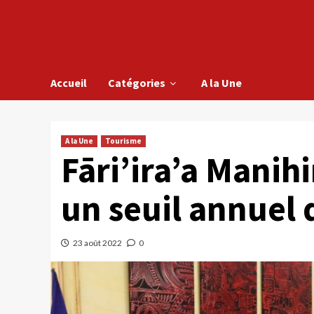
Accueil
Catégories
A la Une
A la Une
Tourisme
Fāri’ira’a Manih
un seuil annuel 
23 août 2022
0