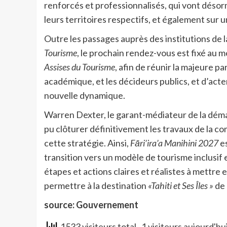
renforcés et professionnalisés, qui vont désor
leurs territoires respectifs, et également sur
Outre les passages auprès des institutions de l
Tourisme
, le prochain rendez-vous est fixé au 
Assises du Tourisme
, afin de réunir la majeure pa
académique, et les décideurs publics, et d’act
nouvelle dynamique.
Warren Dexter, le garant-médiateur de la déma
pu clôturer définitivement les travaux de la co
cette stratégie. Ainsi,
Fāri’ira’a Manihini 2027
es
transition vers un modèle de tourisme inclusif e
étapes et actions claires et réalistes à mettr
permettre à la destination
«Tahiti et Ses Îles »
de 
source: Gouvernement
1533 visiteurs total
, 1 visiteurs aujourd'hu