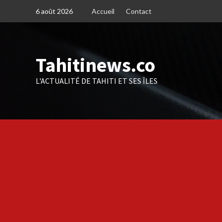
Skip
6 août 2026
Accueil
Contact
to
content
Tahitinews.co
L'ACTUALITÉ DE TAHITI ET SES ÎLES