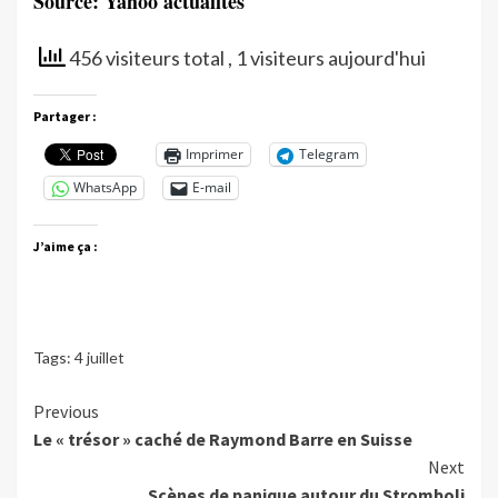
Source: Yahoo actualités
456 visiteurs total
, 1 visiteurs aujourd'hui
Partager :
Imprimer
Telegram
WhatsApp
E-mail
J’aime ça :
Tags:
4 juillet
Continue
Previous
Le « trésor » caché de Raymond Barre en Suisse
Reading
Next
Scènes de panique autour du Stromboli