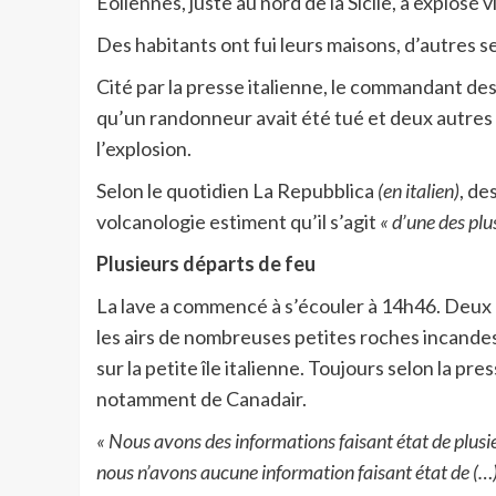
Eoliennes, juste au nord de la Sicile, a explosé 
Des habitants ont fui leurs maisons, d’autres se
Cité par la presse italienne, le commandant de
qu’un randonneur avait été tué et deux autres 
l’explosion.
Selon le quotidien La Repubblica
(en italien)
, de
volcanologie estiment qu’il s’agit
« d’une des plu
Plusieurs départs de feu
La lave a commencé à s’écouler à 14h46. Deux h
les airs de nombreuses petites roches incandes
sur la petite île italienne. Toujours selon la pr
notamment de Canadair.
« Nous avons des informations faisant état de plusi
nous n’avons aucune information faisant état de (…