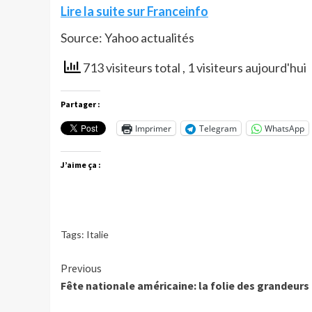
Lire la suite sur Franceinfo
Source: Yahoo actualités
713 visiteurs total
, 1 visiteurs aujourd'hui
Partager :
Imprimer
Telegram
WhatsApp
J’aime ça :
Tags:
Italie
Continue
Previous
Fête nationale américaine: la folie des grandeurs
Reading