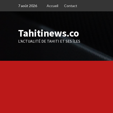
Skip
7 août 2026
Accueil
Contact
to
content
Tahitinews.co
L'ACTUALITÉ DE TAHITI ET SES ÎLES