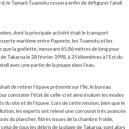
rd, le Tamarii Tuamotu cessera enfin de défigurer l’atoll
en, dont la principale activité était le transport
 desserte maritime entre Papeete, les Tuamotu et les
e que la goélette, mesurant 65,86 mètres de long pour
 de Takaroa le 28 février 1998, à 25 kilomètres à l’Est du
’atoll avec une partie de la poupe dans l’eau.
t de retirer l’épave présente sur l’île, le bureau
 constater l’état de celle-ci et ainsi évaluer les modes
du site et de l’épave. Lors de cette mission, bien que le
llution, les experts ont relevé une corrosion très avancée
bois du plancher, fibres issues de la chambre froide,
 celui de tous les débris de la plage de Takaroa, sont alors