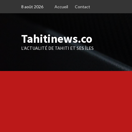
Skip
8 août 2026
Accueil
Contact
to
content
Tahitinews.co
L'ACTUALITÉ DE TAHITI ET SES ÎLES