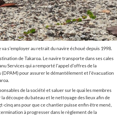
 va s’employer au retrait du navire échoué depuis 1998.
tination de Takaroa. Le navire transporte dans ses cales
anu Services qui a remporté l’appel d’offres de la
s (DPAM) pour assurer le démantèlement et l’évacuation
aroa.
onsables de la société et saluer sur le quai les membres
 la découpe du bateau et le nettoyage des lieux afin de
vingt-cinq ans pour que ce chantier puisse enfin être mené,
étermination à progresser dans le règlement de la