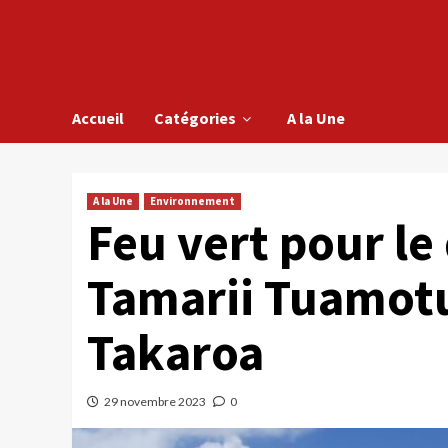
Accueil
Catégories
A la Une
A la Une
Environnement
Feu vert pour l
Tamarii Tuamotu 
Takaroa
29 novembre 2023
0