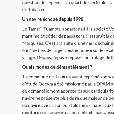
question des épaves. Un quart de siècle plus ta
de Takaroa.
Un navire échoué depuis 1998
Le Tamarii Tuamotu appartenait à la société Vonk
maritime et côtier de passagers. Il assurait la
Marquises. C’est à la suite d’une mer déchainé
6,82 mètres de large, s’est échouée sur le récif
village. Depuis, l’épave repose sur la plage de l
Quels modes de démantèlement ?
La commune de Takaroa ayant exprimé son souhai
d’étude Odewa a été missionné par la DPAM pour
de démantèlement appropriés aux particularités 
navire ne présente plus de risque majeur de po
du navire avec à son bord plusieurs matériaux (
peinture sur coque etc.). Son retrait, mais aussi