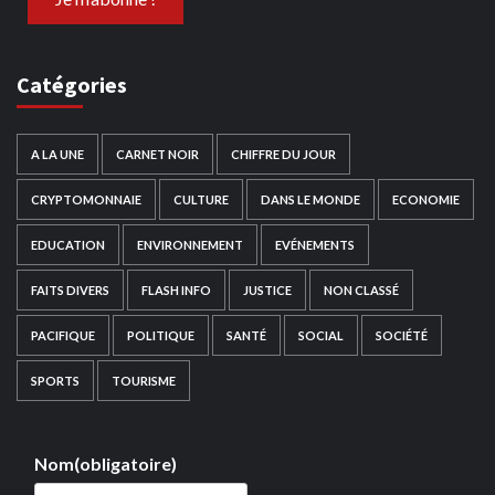
Catégories
A LA UNE
CARNET NOIR
CHIFFRE DU JOUR
CRYPTOMONNAIE
CULTURE
DANS LE MONDE
ECONOMIE
EDUCATION
ENVIRONNEMENT
EVÉNEMENTS
FAITS DIVERS
FLASH INFO
JUSTICE
NON CLASSÉ
PACIFIQUE
POLITIQUE
SANTÉ
SOCIAL
SOCIÉTÉ
SPORTS
TOURISME
Nom
(obligatoire)