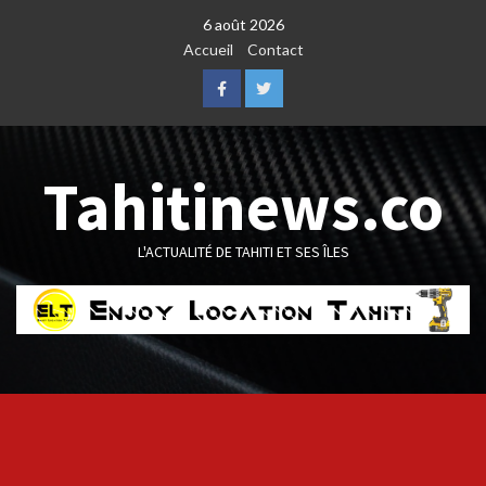
Skip
6 août 2026
to
Accueil
Contact
content
Facebook
Twitter
Tahitinews.co
L'ACTUALITÉ DE TAHITI ET SES ÎLES