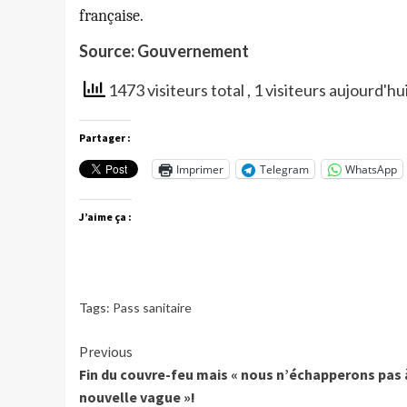
française.
Source: Gouvernement
1473 visiteurs total
, 1 visiteurs aujourd'hu
Partager :
Imprimer
Telegram
WhatsApp
J’aime ça :
Tags:
Pass sanitaire
Continue
Previous
Fin du couvre-feu mais « nous n’échapperons pas 
Reading
nouvelle vague »!