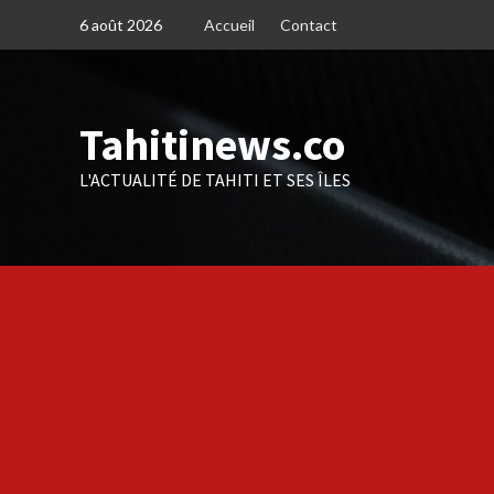
Skip
6 août 2026
Accueil
Contact
to
content
Tahitinews.co
L'ACTUALITÉ DE TAHITI ET SES ÎLES