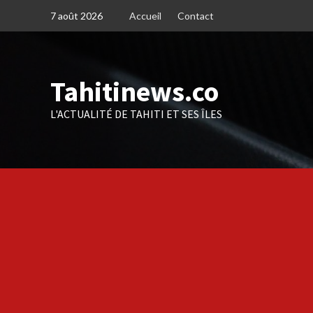
Skip
7 août 2026
Accueil
Contact
to
content
Tahitinews.co
L'ACTUALITÉ DE TAHITI ET SES ÎLES