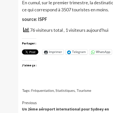
En cumul, sur le premier trimestre, la destinat
ce qui correspond à 3507 touristes en moins.
source: ISPF
76 visiteurs total
, 1 visiteurs aujourd'hui
Partager :
Imprimer
Telegram
WhatsApp
J’aime ça :
Tags:
Fréquentation
,
Statistiques
,
Tourisme
Continue
Previous
Un 2ème aéroport international pour Sydney en
Reading