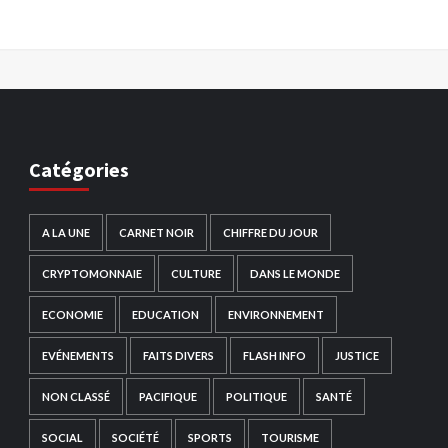
Catégories
A LA UNE
CARNET NOIR
CHIFFRE DU JOUR
CRYPTOMONNAIE
CULTURE
DANS LE MONDE
ECONOMIE
EDUCATION
ENVIRONNEMENT
EVÉNEMENTS
FAITS DIVERS
FLASH INFO
JUSTICE
NON CLASSÉ
PACIFIQUE
POLITIQUE
SANTÉ
SOCIAL
SOCIÉTÉ
SPORTS
TOURISME