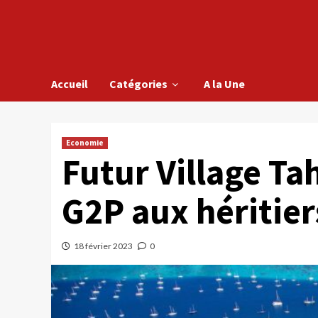
Accueil
Catégories
A la Une
Economie
Futur Village Ta
G2P aux héritiers
18 février 2023
0