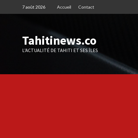
Skip
7 août 2026
Accueil
Contact
to
content
Tahitinews.co
L'ACTUALITÉ DE TAHITI ET SES ÎLES