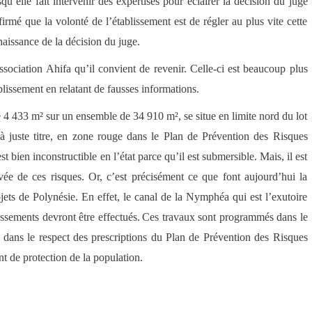
’elle fait intervenir des expertises pour éclairer la décision du juge
irmé que la volonté de l’établissement est de régler au plus vite cette
aissance de la décision du juge.
ssociation Ahifa qu’il convient de revenir. Celle-ci est beaucoup plus
blissement en relatant de fausses informations.
de 4 433 m² sur un ensemble de 34 910 m², se situe en limite nord du lot
 à juste titre, en zone rouge dans le Plan de Prévention des Risques
 bien inconstructible en l’état parce qu’il est submersible. Mais, il est
vée de ces risques. Or, c’est précisément ce que font aujourd’hui la
ets de Polynésie. En effet, le canal de la Nymphéa qui est l’exutoire
ssements devront être effectués.
Ces travaux sont programmés dans le
dans le respect des prescriptions du Plan de Prévention des Risques
 de protection de la population.