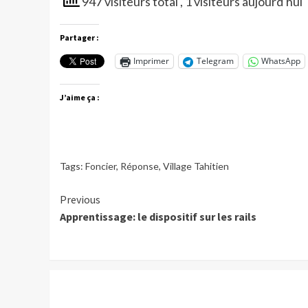
947 visiteurs total
, 1 visiteurs aujourd'hui
Partager :
Imprimer
Telegram
WhatsApp
J’aime ça :
Tags:
Foncier
,
Réponse
,
Village Tahitien
Continue
Previous
Apprentissage: le dispositif sur les rails
Reading