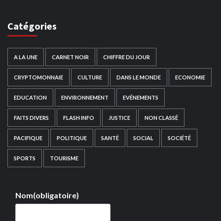
Catégories
A LA UNE
CARNET NOIR
CHIFFRE DU JOUR
CRYPTOMONNAIE
CULTURE
DANS LE MONDE
ECONOMIE
EDUCATION
ENVIRONNEMENT
EVÉNEMENTS
FAITS DIVERS
FLASH INFO
JUSTICE
NON CLASSÉ
PACIFIQUE
POLITIQUE
SANTÉ
SOCIAL
SOCIÉTÉ
SPORTS
TOURISME
Nom
(obligatoire)