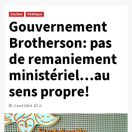
A la Une
Politique
Gouvernement
Brotherson: pas
de remaniement
ministériel…au
sens propre!
2 avril 2024
0