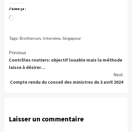
J’aime ça :
Chargement…
Tags:
Brotherson
,
Interview
,
Singapour
Continue
Previous
Contrôles routiers: objectif louable mais la méthode
Reading
laisse à désirer…
Next
Compte rendu du conseil des ministres du 3 avril 2024
Laisser un commentaire