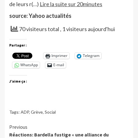
de leurs r(…)
Lire la suite sur 20minutes
source: Yahoo actualités
70 visiteurs total
, 1 visiteurs aujourd'hui
Partager :
Imprimer
Telegram
WhatsApp
E-mail
J’aime ça :
Tags:
ADP
,
Grève
,
Social
Continue
Previous
Réactions: Bardella fustige « une alliance du
Reading