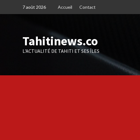
Skip
7 août 2026
Accueil
Contact
to
content
Tahitinews.co
L'ACTUALITÉ DE TAHITI ET SES ÎLES