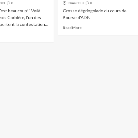
2019
0
10 mai 2019
0
c’est beaucoup!” Voilà
Grosse dégringolade du cours de
is Corbière, l’un des
Bourse d’ADP.
portent la contestation...
Read More