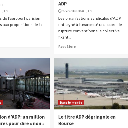
s…
ADP
0
9 décembre 2020
0
s de l’aéroport parisien
Les organisations syndicales d’ADP
 aux propositions de la
ont signé à l’unanimité un accord de
rupture conventionnelle collective
fixant...
Read More
e
Dans le monde
ion d’ADP: un million
Le titre ADP dégringole en
res pour dire « non »
Bourse