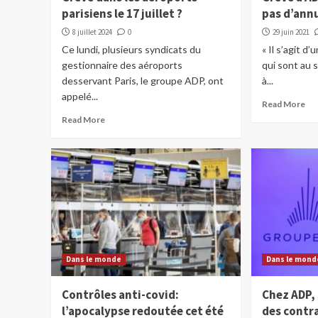
parisiens le 17 juillet ?
pas d’annu
8 juillet 2024
0
29 juin 2021
Ce lundi, plusieurs syndicats du
« Il s’agit 
gestionnaire des aéroports
qui sont au s
desservant Paris, le groupe ADP, ont
à...
appelé...
Read More
Read More
Dans le monde
Dans le mond
Contrôles anti-covid:
Chez ADP, 
l’apocalypse redoutée cet été
des contra