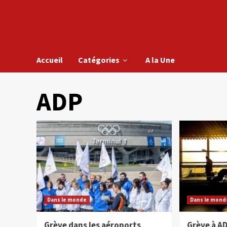
Accueil
Catégories
A la Une
ADP
Dans le monde
Dans le mond
Grève dans les aéroports
Grève à AD