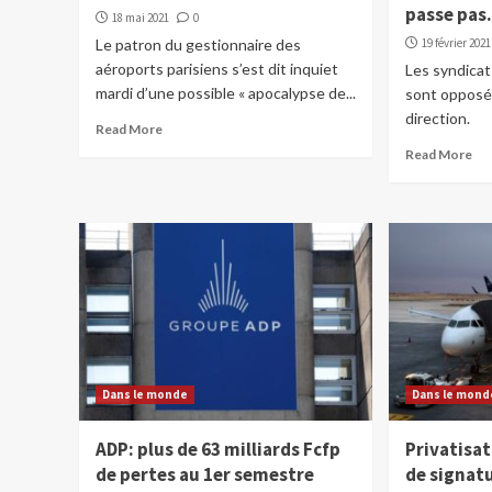
passe pa
18 mai 2021
0
Le patron du gestionnaire des
19 février 2021
aéroports parisiens s’est dit inquiet
Les syndicat
mardi d’une possible « apocalypse de...
sont opposés
direction.
Read More
Read More
Dans le monde
Dans le mond
ADP: plus de 63 milliards Fcfp
Privatisat
de pertes au 1er semestre
de signatu