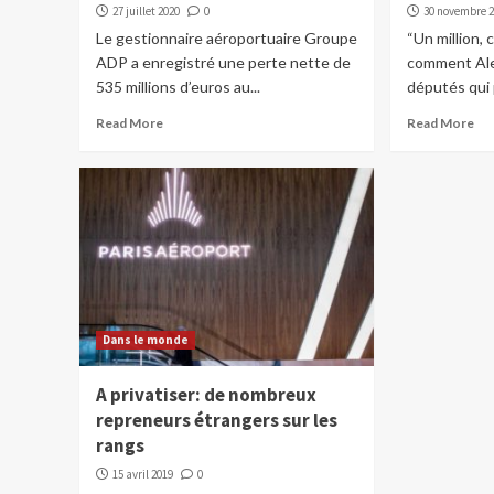
27 juillet 2020
0
30 novembre 
Le gestionnaire aéroportuaire Groupe
“Un million, 
ADP a enregistré une perte nette de
comment Alex
535 millions d’euros au...
députés qui 
Read More
Read More
Dans le monde
A privatiser: de nombreux
repreneurs étrangers sur les
rangs
15 avril 2019
0