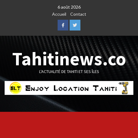
Skip
6 août 2026
to
Accueil
Contact
content
Facebook
Twitter
Tahitinews.co
L'ACTUALITÉ DE TAHITI ET SES ÎLES