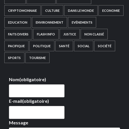
CRYPTOMONNAIE
CULTURE
DANS LE MONDE
ECONOMIE
EDUCATION
ENVIRONNEMENT
EVÉNEMENTS
FAITS DIVERS
FLASH INFO
JUSTICE
NON CLASSÉ
PACIFIQUE
POLITIQUE
SANTÉ
SOCIAL
SOCIÉTÉ
SPORTS
TOURISME
Nom
(obligatoire)
E-mail
(obligatoire)
Message