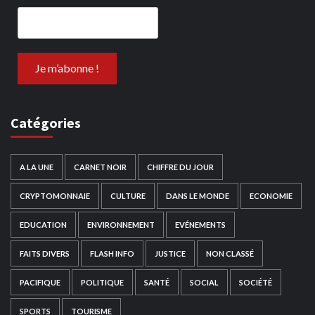
Catégories
A LA UNE
CARNET NOIR
CHIFFRE DU JOUR
CRYPTOMONNAIE
CULTURE
DANS LE MONDE
ECONOMIE
EDUCATION
ENVIRONNEMENT
EVÉNEMENTS
FAITS DIVERS
FLASH INFO
JUSTICE
NON CLASSÉ
PACIFIQUE
POLITIQUE
SANTÉ
SOCIAL
SOCIÉTÉ
SPORTS
TOURISME