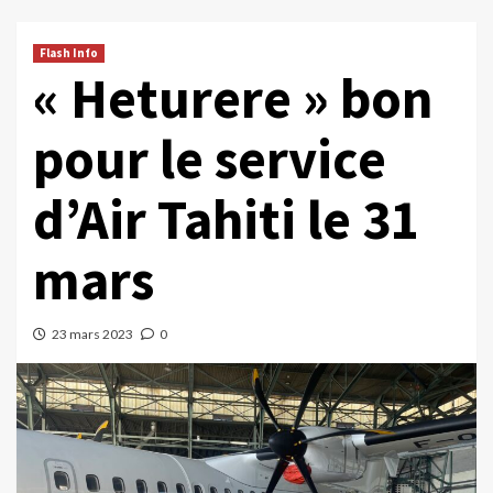
Flash Info
« Heturere » bon
pour le service
d’Air Tahiti le 31
mars
23 mars 2023
0