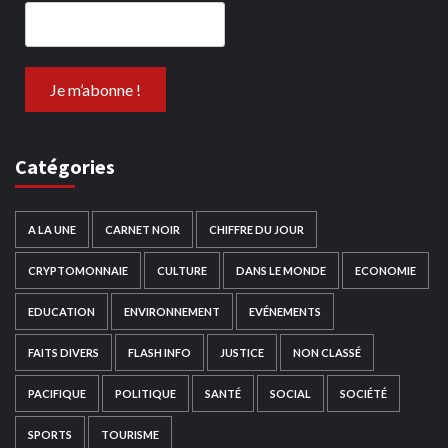
Catégories
A LA UNE
CARNET NOIR
CHIFFRE DU JOUR
CRYPTOMONNAIE
CULTURE
DANS LE MONDE
ECONOMIE
EDUCATION
ENVIRONNEMENT
EVÉNEMENTS
FAITS DIVERS
FLASH INFO
JUSTICE
NON CLASSÉ
PACIFIQUE
POLITIQUE
SANTÉ
SOCIAL
SOCIÉTÉ
SPORTS
TOURISME