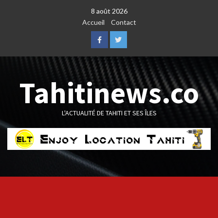
Skip
8 août 2026
to
Accueil
Contact
content
Facebook
Twitter
Tahitinews.co
L'ACTUALITÉ DE TAHITI ET SES ÎLES