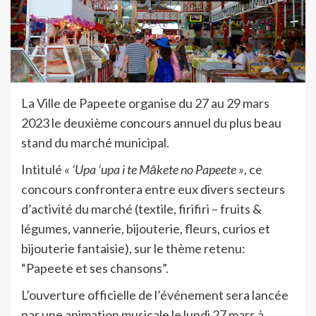
La Ville de Papeete organise du 27 au 29 mars
2023 le deuxième concours annuel du plus beau
stand du marché municipal.
Intitulé
« ‘Upa ‘upa i te Mākete no Papeete »
, ce
concours confrontera entre eux divers secteurs
d’activité du marché (textile, firifiri – fruits &
légumes, vannerie, bijouterie, fleurs, curios et
bijouterie fantaisie), sur le thème retenu:
“Papeete et ses chansons”.
L’ouverture officielle de l’événement sera lancée
par une animation musicale le lundi 27 mars à