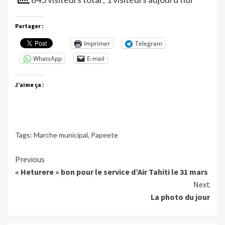
Partager :
Imprimer
Telegram
WhatsApp
E-mail
J’aime ça :
Tags:
Marche municipal
,
Papeete
Continue
Previous
« Heturere » bon pour le service d’Air Tahiti le 31 mars
Reading
Next
La photo du jour