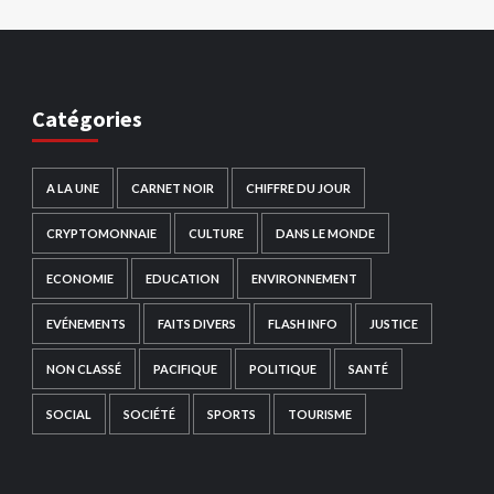
Catégories
A LA UNE
CARNET NOIR
CHIFFRE DU JOUR
CRYPTOMONNAIE
CULTURE
DANS LE MONDE
ECONOMIE
EDUCATION
ENVIRONNEMENT
EVÉNEMENTS
FAITS DIVERS
FLASH INFO
JUSTICE
NON CLASSÉ
PACIFIQUE
POLITIQUE
SANTÉ
SOCIAL
SOCIÉTÉ
SPORTS
TOURISME