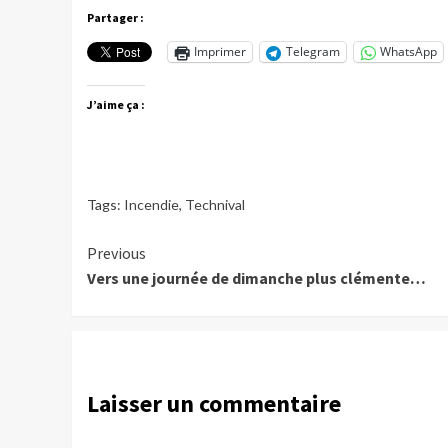
Partager :
Imprimer
Telegram
WhatsApp
J’aime ça :
Tags:
Incendie
,
Technival
Continue
Previous
Vers une journée de dimanche plus clémente…
Reading
Laisser un commentaire