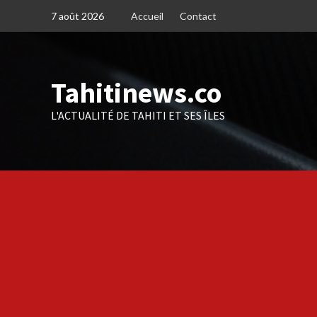
Skip
7 août 2026
Accueil
Contact
to
content
Tahitinews.co
L'ACTUALITÉ DE TAHITI ET SES ÎLES