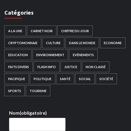
Catégories
A LA UNE
CARNET NOIR
CHIFFRE DU JOUR
CRYPTOMONNAIE
CULTURE
DANS LE MONDE
ECONOMIE
EDUCATION
ENVIRONNEMENT
EVÉNEMENTS
FAITS DIVERS
FLASH INFO
JUSTICE
NON CLASSÉ
PACIFIQUE
POLITIQUE
SANTÉ
SOCIAL
SOCIÉTÉ
SPORTS
TOURISME
Nom
(obligatoire)