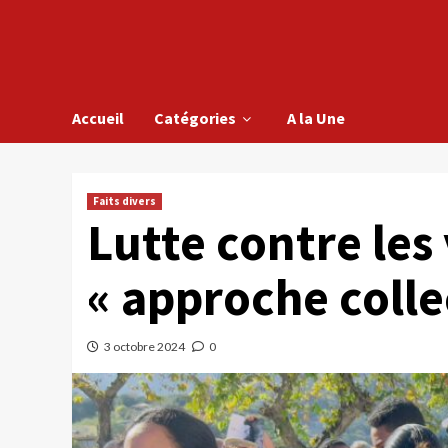
Accueil
Catégories
A la Une
Faits divers
Lutte contre les
« approche coll
3 octobre 2024
0