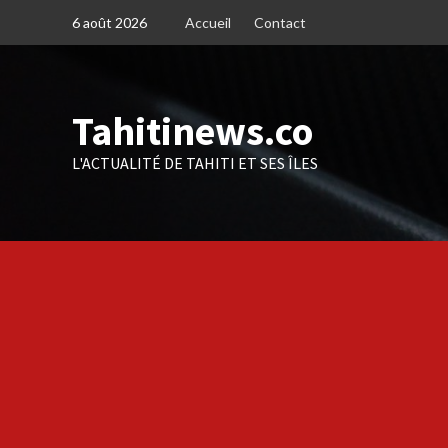
Skip
6 août 2026
Accueil
Contact
to
content
Tahitinews.co
L'ACTUALITÉ DE TAHITI ET SES ÎLES