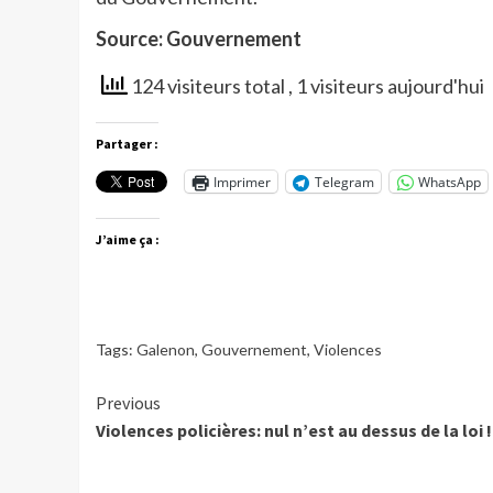
Source: Gouvernement
124 visiteurs total
, 1 visiteurs aujourd'hui
Partager :
Imprimer
Telegram
WhatsApp
J’aime ça :
Tags:
Galenon
,
Gouvernement
,
Violences
Continue
Previous
Violences policières: nul n’est au dessus de la loi !
Reading