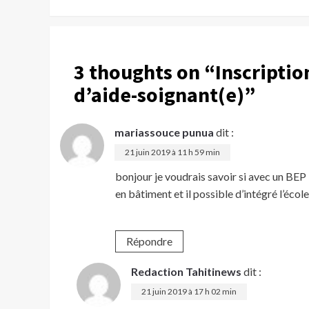
3 thoughts on “
Inscriptio
d’aide-soignant(e)
”
mariassouce punua
dit :
21 juin 2019 à 11 h 59 min
bonjour je voudrais savoir si avec un BEP
en bâtiment et il possible d’intégré l’écol
Répondre
Redaction Tahitinews
dit :
21 juin 2019 à 17 h 02 min