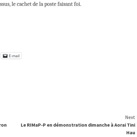
sus, le cachet de la poste faisant foi.
E-mail
Next
ron
Le RIMaP-P en démonstration dimanche à Aorai Tini
Hau