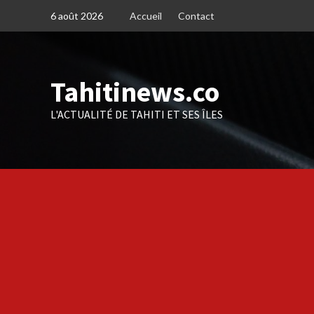
Skip
6 août 2026
Accueil
Contact
to
content
Tahitinews.co
L'ACTUALITÉ DE TAHITI ET SES ÎLES