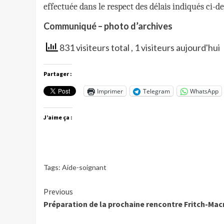
effectuée dans le respect des délais indiqués ci-des
Communiqué – photo d’archives
831 visiteurs total
, 1 visiteurs aujourd'hui
Partager :
Imprimer
Telegram
WhatsApp
J’aime ça :
Tags:
Aide-soignant
Continue
Previous
Préparation de la prochaine rencontre Fritch-Mac
Reading