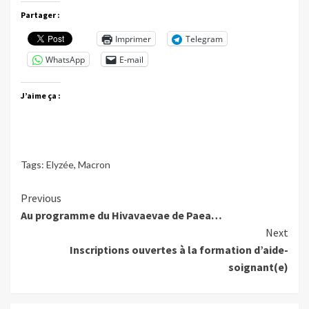
Partager :
Imprimer
Telegram
WhatsApp
E-mail
J’aime ça :
Tags:
Elyzée
,
Macron
Continue
Previous
Au programme du Hivavaevae de Paea…
Reading
Next
Inscriptions ouvertes à la formation d’aide-
soignant(e)