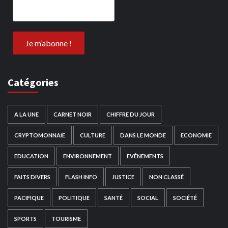
Catégories
A LA UNE
CARNET NOIR
CHIFFRE DU JOUR
CRYPTOMONNAIE
CULTURE
DANS LE MONDE
ECONOMIE
EDUCATION
ENVIRONNEMENT
EVÉNEMENTS
FAITS DIVERS
FLASH INFO
JUSTICE
NON CLASSÉ
PACIFIQUE
POLITIQUE
SANTÉ
SOCIAL
SOCIÉTÉ
SPORTS
TOURISME