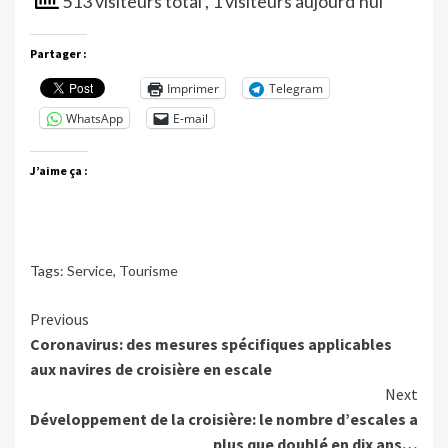
513 visiteurs total
, 1 visiteurs aujourd'hui
Partager :
Imprimer
Telegram
WhatsApp
E-mail
J’aime ça :
Tags:
Service
,
Tourisme
Continue
Previous
Coronavirus: des mesures spécifiques applicables
Reading
aux navires de croisière en escale
Next
Développement de la croisière: le nombre d’escales a
plus que doublé en dix ans…