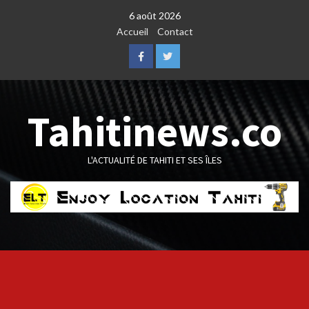
Skip
6 août 2026
to
Accueil
Contact
content
Facebook
Twitter
Tahitinews.co
L'ACTUALITÉ DE TAHITI ET SES ÎLES