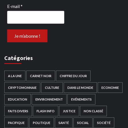
E-mail
*
Catégories
A LA UNE
CARNET NOIR
CHIFFRE DU JOUR
CRYPTOMONNAIE
CULTURE
DANS LE MONDE
ECONOMIE
EDUCATION
ENVIRONNEMENT
EVÉNEMENTS
FAITS DIVERS
FLASH INFO
JUSTICE
NON CLASSÉ
PACIFIQUE
POLITIQUE
SANTÉ
SOCIAL
SOCIÉTÉ