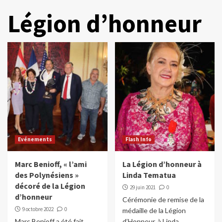
Légion d’honneur
Evénements
Flash Info
Marc Benioff, « l’ami
La Légion d’honneur à
des Polynésiens »
Linda Tematua
décoré de la Légion
29 juin 2021
0
d’honneur
Cérémonie de remise de la
9 octobre 2022
0
médaille de la Légion
Marc Benioff a été fait
d’Honneur, à Linda