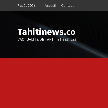
Skip
7 août 2026
Accueil
Contact
to
content
Tahitinews.co
L'ACTUALITÉ DE TAHITI ET SES ÎLES