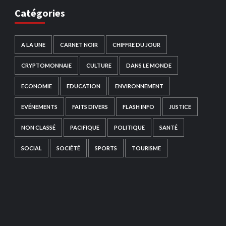
Catégories
A LA UNE
CARNET NOIR
CHIFFRE DU JOUR
CRYPTOMONNAIE
CULTURE
DANS LE MONDE
ECONOMIE
EDUCATION
ENVIRONNEMENT
EVÉNEMENTS
FAITS DIVERS
FLASH INFO
JUSTICE
NON CLASSÉ
PACIFIQUE
POLITIQUE
SANTÉ
SOCIAL
SOCIÉTÉ
SPORTS
TOURISME