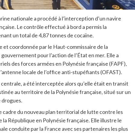
rine nationale a procédé à l’interception d’un navire
nçaise. Le contrôle effectué à bord a permis la
nant un total de 4,87 tonnes de cocaïne.
ée et coordonnée par le Haut-commissaire de la
gouvernement pour l’action de l’État en mer. Elle a
iels des forces armées en Polynésie française (FAPF),
l’antenne locale de l’office anti-stupéfiants (OFAST).
entrale, a été interceptée alors qu’elle était en transit
tinée au territoire de la Polynésie française, situé sur un
e drogues.
e cadre du nouveau plan territorial de lutte contre les
la République en Polynésie française. Elle illustre le
ale conduite par la France avec ses partenaires les plus