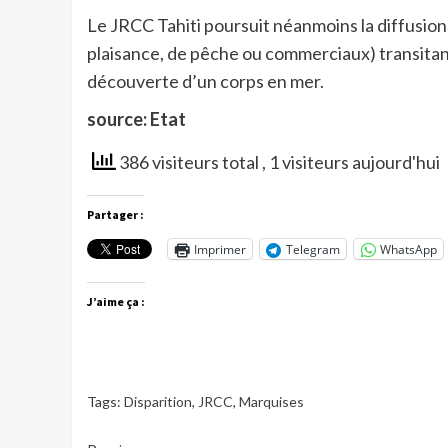
Le JRCC Tahiti poursuit néanmoins la diffusion 
plaisance, de pêche ou commerciaux) transitant d
découverte d’un corps en mer.
source: Etat
386 visiteurs total
, 1 visiteurs aujourd'hui
Partager :
Imprimer
Telegram
WhatsApp
J’aime ça :
Tags:
Disparition
,
JRCC
,
Marquises