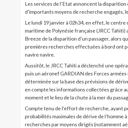
Les services de l’Etat annoncent la disparition
d’importants moyens de recherche engagés, le
Le lundi 19 janvier à 02h34, en effet, le centr
maritime de Polynésie française (JRCC Tahiti) a 
Breeze de la disparition d’un passager, alors qu
premières recherches effectuées à bord ont pe
navire navire.
Aussitôt, le JRCC Tahiti a déclenché une opérat
puis un aéronef GARDIAN des Forces armées en
déterminée sur la base des prévisions de dériv
en compte les informations collectées grâce au
moment et le lieu de la chute à la mer du passag
Compte tenu de l’effort de recherche, ayant p
probabilités maximales de dérive de l’homme à 
recherches par moyens dirigés (notamment aér