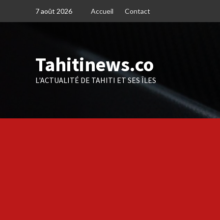
Skip
7 août 2026
Accueil
Contact
to
content
Tahitinews.co
L'ACTUALITÉ DE TAHITI ET SES ÎLES