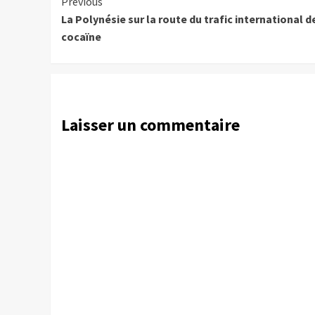
Continue
Previous
La Polynésie sur la route du trafic international d
Reading
cocaïne
Laisser un commentaire