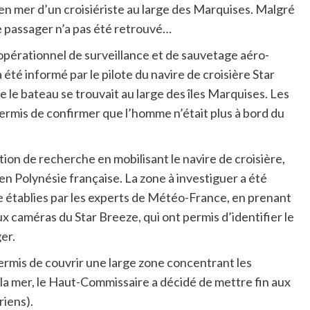
 en mer d’un croisiériste au large des Marquises. Malgré
 passager n’a pas été retrouvé…
e opérationnel de surveillance et de sauvetage aéro-
été informé par le pilote du navire de croisière Star
e le bateau se trouvait au large des îles Marquises. Les
rmis de confirmer que l’homme n’était plus à bord du
ion de recherche en mobilisant le navire de croisière,
 Polynésie française. La zone à investiguer a été
e établies par les experts de Météo-France, en prenant
x caméras du Star Breeze, qui ont permis d’identifier le
er.
ermis de couvrir une large zone concentrant les
la mer, le Haut-Commissaire a décidé de mettre fin aux
iens).