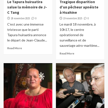
Le Tapura huiraatira
Tragique disparition
salue la mémoire de J-
d’un pêcheur apnéiste
C Tang
à Huahine
28 novembre 2025
0
19 novembre 2025
0
C’est avec une immense
Le mardi 18 novembre, à
tristesse que le parti
10h17, le centre
Tapura huiraatira annonce
opérationnel de
le départ de Jean-Claude...
surveillance et de
sauvetage aéro-maritime...
Read More
Read More