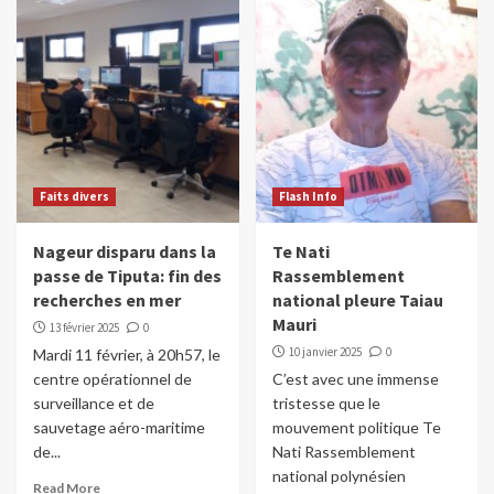
Faits divers
Flash Info
Nageur disparu dans la
Te Nati
passe de Tiputa: fin des
Rassemblement
recherches en mer
national pleure Taiau
Mauri
13 février 2025
0
10 janvier 2025
0
Mardi 11 février, à 20h57, le
centre opérationnel de
C’est avec une immense
surveillance et de
tristesse que le
sauvetage aéro-maritime
mouvement politique Te
de...
Nati Rassemblement
national polynésien
Read More