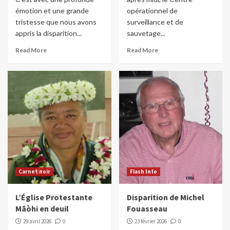
émotion et une grande
opérationnel de
tristesse que nous avons
surveillance et de
appris la disparition...
sauvetage...
Read More
Read More
Carnet noir
Flash Info
L’Église Protestante
Disparition de Michel
Māòhi en deuil
Fouasseau
29 avril 2026
0
23 février 2026
0