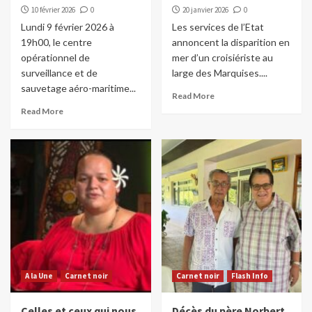
10 février 2026
0
20 janvier 2026
0
Lundi 9 février 2026 à
Les services de l’Etat
19h00, le centre
annoncent la disparition en
opérationnel de
mer d’un croisiériste au
surveillance et de
large des Marquises....
sauvetage aéro-maritime...
Read More
Read More
A la Une
Carnet noir
Carnet noir
Flash Info
Celles et ceux qui nous
Décès du père Norbert