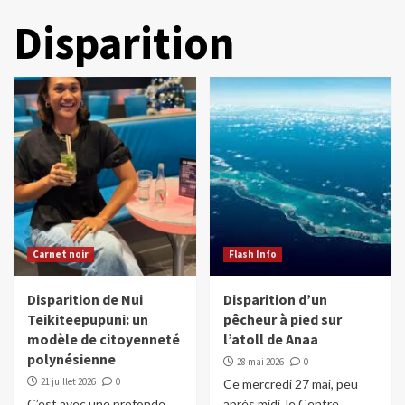
Disparition
Carnet noir
Flash Info
Disparition de Nui
Disparition d’un
Teikiteepupuni: un
pêcheur à pied sur
modèle de citoyenneté
l’atoll de Anaa
polynésienne
28 mai 2026
0
21 juillet 2026
0
Ce mercredi 27 mai, peu
C’est avec une profonde
après midi, le Centre