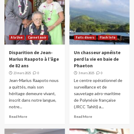
A la Une
Carnet noir
Faits divers
Flash Info
Disparition de Jean-
Un chasseur apnéiste
Marius Raapoto à l’âge
perd la vie en baie de
de 82 ans
Phaeton
23 mars 2025
0
3 mars 2025
0
Jean-Marius Raapoto nous
Le centre opérationnel de
a quittés, mais son
surveillance et de
héritage demeure vivant,
sauvetage aéro-maritime
inscrit dans notre langue,
de Polynésie française
notre...
(JRCC Tahiti) a...
Read More
Read More