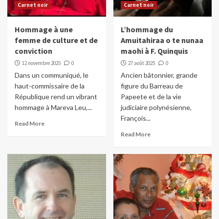
Carnet noir
Carnet noir
Hommage à une
L’hommage du
femme de culture et de
Amuitahiraa o te nunaa
conviction
maohi à F. Quinquis
12 novembre 2025
0
27 août 2025
0
Dans un communiqué, le
Ancien bâtonnier, grande
haut-commissaire de la
figure du Barreau de
République rend un vibrant
Papeete et de la vie
hommage à Mareva Leu,...
judiciaire polynésienne,
François...
Read More
Read More