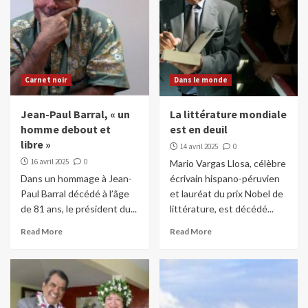
Carnet noir
Dans le monde
Jean-Paul Barral, « un
La littérature mondiale
homme debout et
est en deuil
libre »
14 avril 2025
0
16 avril 2025
0
Mario Vargas Llosa, célèbre
Dans un hommage à Jean-
écrivain hispano-péruvien
Paul Barral décédé à l’âge
et lauréat du prix Nobel de
de 81 ans, le président du...
littérature, est décédé...
Read More
Read More