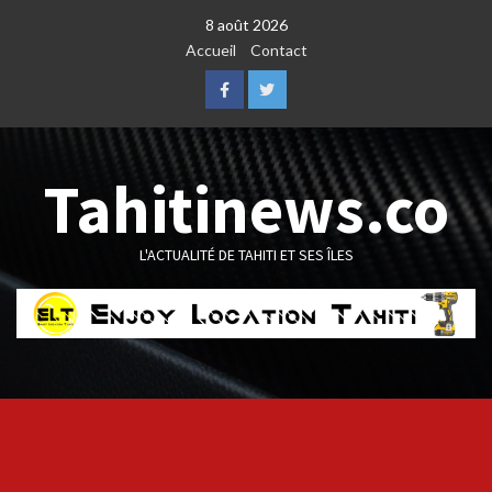
Skip
8 août 2026
to
Accueil
Contact
content
Facebook
Twitter
Tahitinews.co
L'ACTUALITÉ DE TAHITI ET SES ÎLES