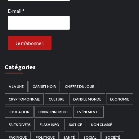
E-mail
*
Catégories
A LA UNE
CARNET NOIR
CHIFFRE DU JOUR
CRYPTOMONNAIE
CULTURE
DANS LE MONDE
ECONOMIE
EDUCATION
ENVIRONNEMENT
EVÉNEMENTS
FAITS DIVERS
FLASH INFO
JUSTICE
NON CLASSÉ
PACIFIQUE
POLITIQUE
SANTÉ
SOCIAL
SOCIÉTÉ