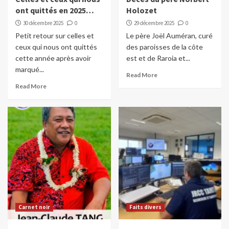
ont quittés en 2025…
Holozet
30 décembre 2025
0
29 décembre 2025
0
Petit retour sur celles et
Le père Joël Auméran, curé
ceux qui nous ont quittés
des paroisses de la côte
cette année après avoir
est et de Raroia et...
marqué...
Read More
Read More
Carnet noir
Faits divers