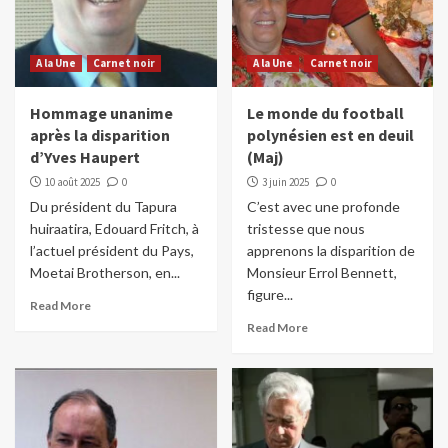
A la Une
Carnet noir
A la Une
Carnet noir
Hommage unanime
Le monde du football
après la disparition
polynésien est en deuil
d’Yves Haupert
(Maj)
10 août 2025
0
3 juin 2025
0
Du président du Tapura
C’est avec une profonde
huiraatira, Edouard Fritch, à
tristesse que nous
l’actuel président du Pays,
apprenons la disparition de
Moetai Brotherson, en...
Monsieur Errol Bennett,
figure...
Read More
Read More