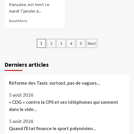
française, est mort ce
mardi 7 janvier à...
Read More
Pagination
1
2
3
4
5
Next
des
publications
Derniers articles
Réforme des Taxis: surtout, pas de vagues…
5 août 2026
« CDG » contre la CPS et ses téléphones qui sonnent
dans le vide…
5 août 2026
Quand l’Etat finance le sport polynésien…