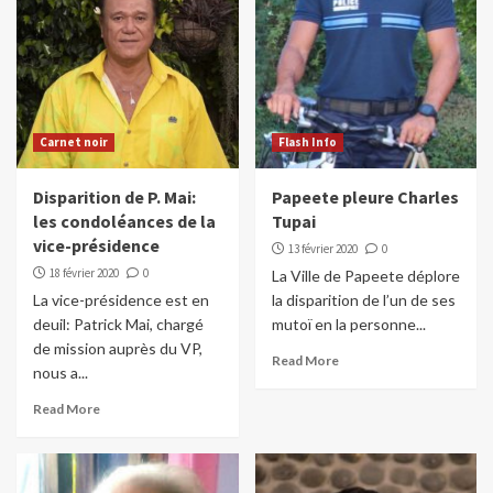
Carnet noir
Flash Info
Disparition de P. Mai:
Papeete pleure Charles
les condoléances de la
Tupai
vice-présidence
13 février 2020
0
18 février 2020
0
La Ville de Papeete déplore
La vice-présidence est en
la disparition de l’un de ses
deuil: Patrick Mai, chargé
mutoï en la personne...
de mission auprès du VP,
Read More
nous a...
Read More