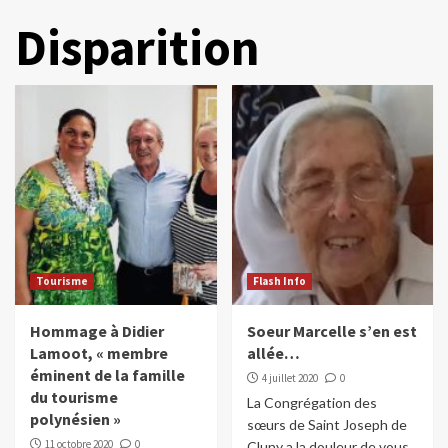
Disparition
Tourisme
Flash Info
Hommage à Didier
Soeur Marcelle s’en est
Lamoot, « membre
allée…
éminent de la famille
4 juillet 2020
0
du tourisme
La Congrégation des
polynésien »
sœurs de Saint Joseph de
11 octobre 2020
0
Cluny a la douleur de vous