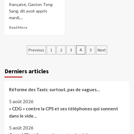
française, Gaston Tong
Sang, dit avoir appris
mardi,...
Read More
Pagination
Previous
1
2
3
4
5
Next
des
publications
Derniers articles
Réforme des Taxis: surtout, pas de vagues…
5 août 2026
« CDG » contre la CPS et ses téléphones qui sonnent
dans le vide…
5 août 2026