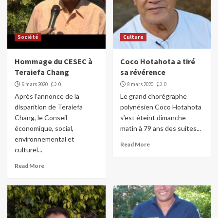
Société
Culture
Hommage du CESEC à
Coco Hotahota a tiré
Teraiefa Chang
sa révérence
9 mars 2020
0
8 mars 2020
0
Après l’annonce de la
Le grand chorégraphe
disparition de Teraiefa
polynésien Coco Hotahota
Chang, le Conseil
s’est éteint dimanche
économique, social,
matin à 79 ans des suites...
environnemental et
Read More
culturel...
Read More