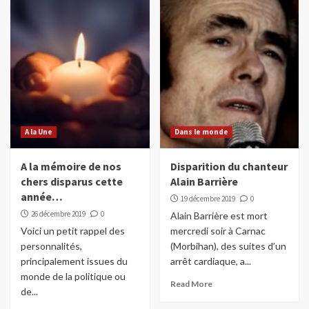
A la Une
Dans le monde
A la mémoire de nos
Disparition du chanteur
chers disparus cette
Alain Barrière
année…
19 décembre 2019
0
26 décembre 2019
0
Alain Barrière est mort
Voici un petit rappel des
mercredi soir à Carnac
personnalités,
(Morbihan), des suites d’un
principalement issues du
arrêt cardiaque, a...
monde de la politique ou
Read More
de...