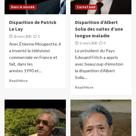
Dans le monde
Carnet noir
Disparition de Patrick
Disparition d’Albert
Le Lay
Solia des suites d’une
longue maladie
18 mars 2020
0
11 mars 2020
0
Avec Étienne Mougeotte, il
a inventé la télévision
Le président du Pays
commerciale en France et
Edouard Fritch a appris
fait, dans les
avec beaucoup d’émotion
années 1990 et...
la disparition d’Albert
Solia,...
Read More
Read More