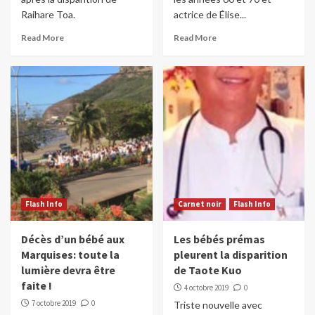
Raihare Toa.
actrice de Élise...
Read More
Read More
Flash Info
Carnet noir
Flash Info
Décès d’un bébé aux
Les bébés prémas
Marquises: toute la
pleurent la disparition
lumière devra être
de Taote Kuo
faite !
4 octobre 2019
0
7 octobre 2019
0
Triste nouvelle avec