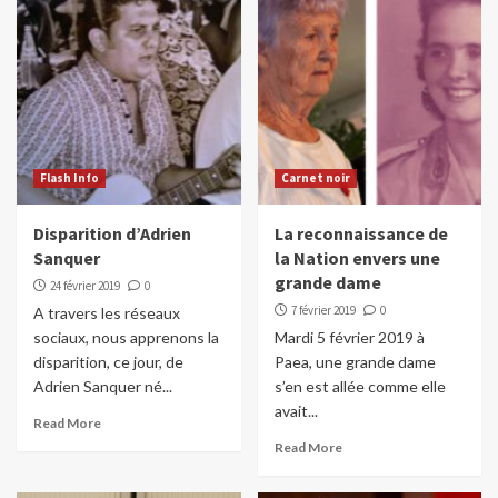
Flash Info
Carnet noir
Disparition d’Adrien
La reconnaissance de
Sanquer
la Nation envers une
grande dame
24 février 2019
0
7 février 2019
0
A travers les réseaux
sociaux, nous apprenons la
Mardi 5 février 2019 à
disparition, ce jour, de
Paea, une grande dame
Adrien Sanquer né...
s’en est allée comme elle
avait...
Read More
Read More