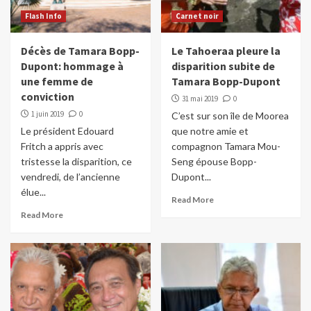
Flash Info
Carnet noir
Décès de Tamara Bopp-
Le Tahoeraa pleure la
Dupont: hommage à
disparition subite de
une femme de
Tamara Bopp-Dupont
conviction
31 mai 2019
0
1 juin 2019
0
C’est sur son île de Moorea
Le président Edouard
que notre amie et
Fritch a appris avec
compagnon Tamara Mou-
tristesse la disparition, ce
Seng épouse Bopp-
vendredi, de l’ancienne
Dupont...
élue...
Read More
Read More