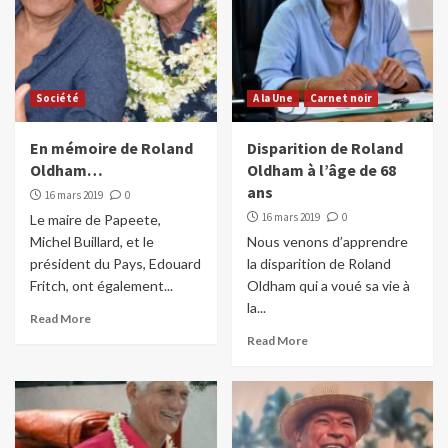
Société
A la Une
Carnet noir
En mémoire de Roland
Disparition de Roland
Oldham…
Oldham à l’âge de 68
ans
16 mars 2019
0
16 mars 2019
0
Le maire de Papeete,
Michel Buillard, et le
Nous venons d’apprendre
président du Pays, Edouard
la disparition de Roland
Fritch, ont également...
Oldham qui a voué sa vie à
la...
Read More
Read More