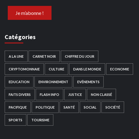
Catégories
A LA UNE
CARNET NOIR
CHIFFRE DU JOUR
CRYPTOMONNAIE
CULTURE
DANS LE MONDE
ECONOMIE
EDUCATION
ENVIRONNEMENT
EVÉNEMENTS
FAITS DIVERS
FLASH INFO
JUSTICE
NON CLASSÉ
PACIFIQUE
POLITIQUE
SANTÉ
SOCIAL
SOCIÉTÉ
SPORTS
TOURISME