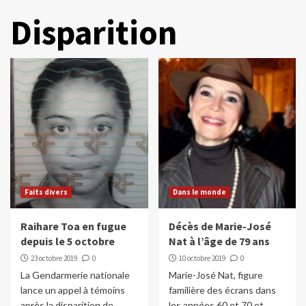
Disparition
Faits divers
Dans le monde
Raihare Toa en fugue
Décès de Marie-José
depuis le 5 octobre
Nat à l’âge de 79 ans
23 octobre 2019
0
10 octobre 2019
0
La Gendarmerie nationale
Marie-José Nat, figure
lance un appel à témoins
familière des écrans dans
après la disparition de
les années 60 et 70 et