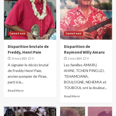
Carnet noir
Carnet noir
Disparition brutale de
Disparition de
Freddy, Henri Paie
Raymond Willy Amaru
15 mars 2019
0
1 mars 2019
0
A signaler le décès brutal
Les familles AMARU,
de Freddy Henri Paie,
AHINI, TCHEN PING LEI,
ancien pompier de Pirae,
TEHAMOANA,
parti à la...
BOULOGNE, NEHEMIA et
TOUBOUL ont la douleur...
Read More
Read More