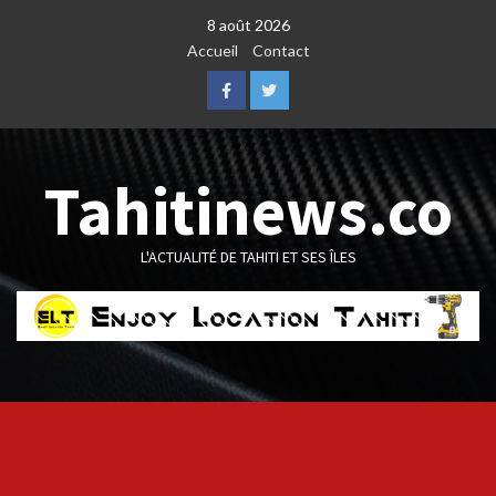
Skip
8 août 2026
to
Accueil
Contact
content
Facebook
Twitter
Tahitinews.co
L'ACTUALITÉ DE TAHITI ET SES ÎLES