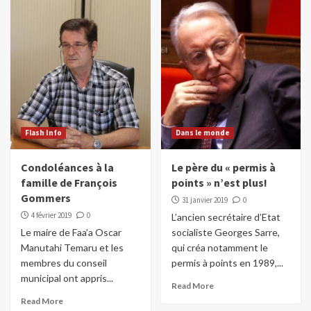
Flash Info
Dans le monde
Condoléances à la
Le père du « permis à
famille de François
points » n’est plus!
Gommers
31 janvier 2019
0
4 février 2019
0
L’ancien secrétaire d’Etat
Le maire de Faa’a Oscar
socialiste Georges Sarre,
Manutahi Temaru et les
qui créa notamment le
membres du conseil
permis à points en 1989,...
municipal ont appris...
Read More
Read More