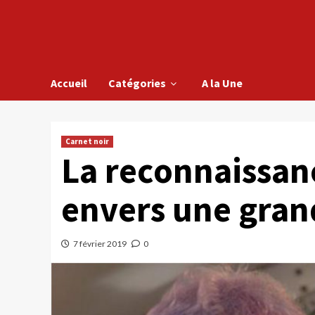
Accueil
Catégories
A la Une
Carnet noir
La reconnaissan
envers une gra
7 février 2019
0