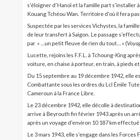
s’éloigner d’Hanoï et la famille part s’installer
Kouang Tchéou Wan. Territoire d’où il fera pas
Suspectée par les services Vichystes, la famille p
de leur transfert à Saigon. Le passage s’effect
par « …un petit fleuve de rien du tout… » (
Voyag
Lucette, rejoins les F.F.L. à Tchoung-King aprè
voiture, en chaise à porteur, en train, à pieds et
Du 15 septembre au 19 décembre 1942, elle est 
Combattante sous les ordres du Lcl Émile Tutenge
Cameroun à la France Libre.
Le 23 décembre 1942, elle décolle à destinatio
arrive à Beyrouth fin février 1943 après un arr
après un voyage d’environ 10 187 km effectué 
Le 3 mars 1943, elle s’engage dans les Forces 