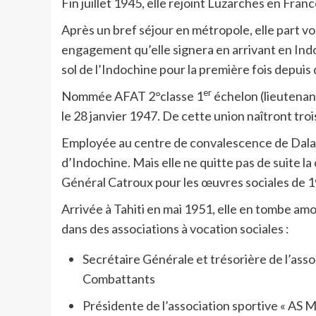
Fin juillet 1945, elle rejoint Luzarches en Franc
Après un bref séjour en métropole, elle part v
engagement qu’elle signera en arrivant en Indo
sol de l’Indochine pour la première fois depuis
er
Nommée AFAT 2°classe 1
échelon (lieutenant
le 28 janvier 1947. De cette union naîtront tro
Employée au centre de convalescence de Dalat, 
d’Indochine. Mais elle ne quitte pas de suite la
Général Catroux pour les œuvres sociales de 1
Arrivée à Tahiti en mai 1951, elle en tombe am
dans des associations à vocation sociales :
Secrétaire Générale et trésorière de l’asso
Combattants
Présidente de l’association sportive « A