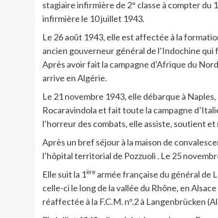
stagiaire infirmière de 2° classe à compter du 
infirmière le 10 juillet 1943.
Le 26 août 1943, elle est affectée à la format
ancien gouverneur général de l’Indochine qui fut 
Après avoir fait la campagne d’Afrique du Nord 
arrive en Algérie.
Le 21 novembre 1943, elle débarque à Naples, r
Rocaravindola et fait toute la campagne d’Italie
l’horreur des combats, elle assiste, soutient e
Après un bref séjour à la maison de convalescenc
l’hôpital territorial de Pozzuoli . Le 25 novemb
ère
Elle suit la 1
armée française du général de La
celle-ci le long de la vallée du Rhône, en Alsace
réaffectée à la F.C.M. n°.2 à Langenbrücken (Al