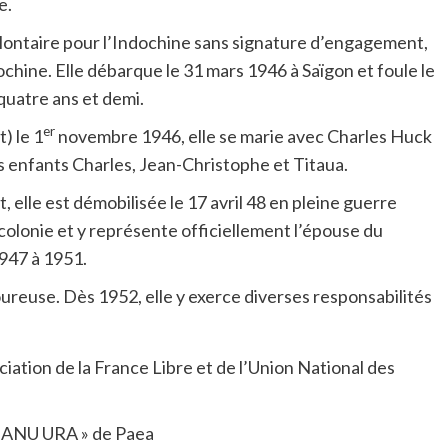
e.
olontaire pour l’Indochine sans signature d’engagement,
chine. Elle débarque le 31 mars 1946 à Saïgon et foule le
 quatre ans et demi.
er
) le 1
novembre 1946, elle se marie avec Charles Huck
is enfants Charles, Jean-Christophe et Titaua.
elle est démobilisée le 17 avril 48 en pleine guerre
 colonie et y représente officiellement l’épouse du
947 à 1951.
oureuse. Dès 1952, elle y exerce diverses responsabilités
ciation de la France Libre et de l’Union National des
S MANU URA » de Paea