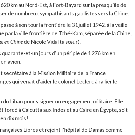
 à 620 km au Nord-Est, à Fort-Bayard sur la presqu’île de
ser de nombreux sympathisants gaullistes vers la Chine.
asse à son tour la frontière le 31 juillet 1942, à la veille
ue par la ville frontière de Tché-Kam, séparée de la Chine,
e en Chine
de Nicole Vidal ta sœur).
s quarante-et-un jours d’un périple de 1 276 km en
 en avion.
secrétaire à la Mission Militaire de la France
s qui venait d’aider le colonel Leclerc à rallier le
n du Liban pour y signer un engagement militaire. Elle
êt forcé à Calcutta aux Indes et au Caire en Égypte, soit
en dix mois !
Françaises Libres et rejoint l’hôpital de Damas comme