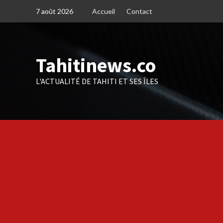
Skip
7 août 2026
Accueil
Contact
to
content
Tahitinews.co
L'ACTUALITÉ DE TAHITI ET SES ÎLES