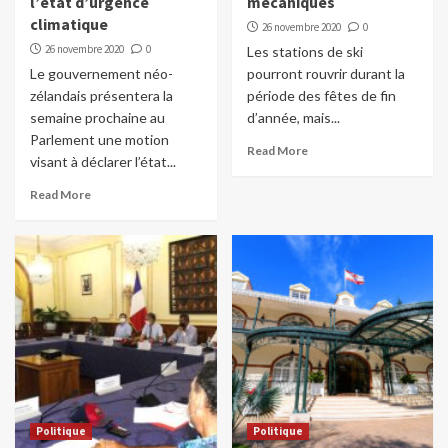
l’état d’urgence
mécaniques
climatique
26 novembre 2020
0
26 novembre 2020
0
Les stations de ski
Le gouvernement néo-
pourront rouvrir durant la
zélandais présentera la
période des fêtes de fin
semaine prochaine au
d’année, mais...
Parlement une motion
Read More
visant à déclarer l’état...
Read More
Politique
Politique