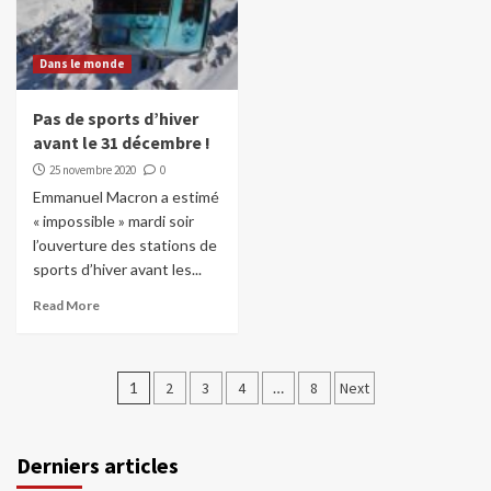
Dans le monde
Pas de sports d’hiver
avant le 31 décembre !
25 novembre 2020
0
Emmanuel Macron a estimé
« impossible » mardi soir
l’ouverture des stations de
sports d’hiver avant les...
Read More
Pagination
1
2
3
4
…
8
Next
des
publications
Derniers articles