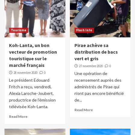
Tourisme
Flash Info
Koh-Lanta, un bon
Pirae achève sa
vecteur de promotion
distribution de bacs
touristique sur le
vert et gris
marché français
27 novembre 2020
0
28 novembre 2020
0
Une opération de
Le président Edouard
recensement auprès des
Fritch a reçu, vendredi,
administrés de Pirae qui
Alexia Laroche-Joubert,
n’ont pas encore bénéficié
productrice de l’émission
de...
télévisée Koh-Lanta.
Read More
Read More