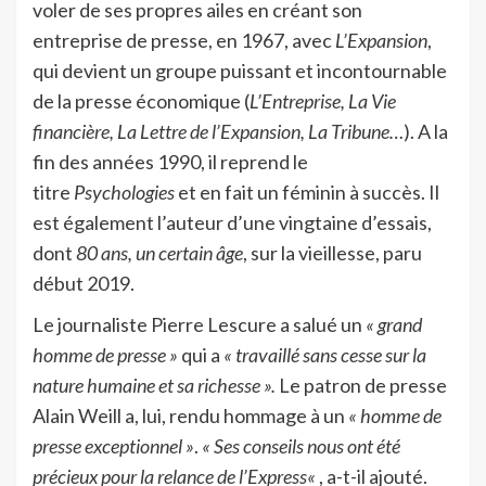
voler de ses propres ailes en créant son
entreprise de presse, en 1967, avec
L’Expansion
,
qui devient un groupe puissant et incontournable
de la presse économique (
L’Entreprise, La Vie
financière, La Lettre de l’Expansion, La Tribune…
). A la
fin des années 1990, il reprend le
titre
Psychologies
et en fait un féminin à succès. Il
est également l’auteur d’une vingtaine d’essais,
dont
80 ans, un certain âge
, sur la vieillesse, paru
début 2019.
Le journaliste Pierre Lescure a salué un
« grand
homme de presse »
qui a
« travaillé sans cesse sur la
nature humaine et sa richesse ».
Le patron de presse
Alain Weill a, lui, rendu hommage à un
« homme de
presse exceptionnel »
.
« Ses conseils nous ont été
précieux pour la relance de l’Express
«
, a-t-il ajouté.