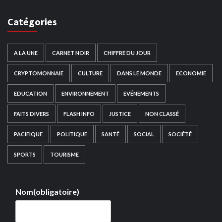
Catégories
A LA UNE
CARNET NOIR
CHIFFRE DU JOUR
CRYPTOMONNAIE
CULTURE
DANS LE MONDE
ECONOMIE
EDUCATION
ENVIRONNEMENT
EVÉNEMENTS
FAITS DIVERS
FLASH INFO
JUSTICE
NON CLASSÉ
PACIFIQUE
POLITIQUE
SANTÉ
SOCIAL
SOCIÉTÉ
SPORTS
TOURISME
Nom
(obligatoire)