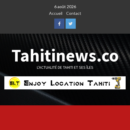
Skip
6 août 2026
to
Accueil
Contact
content
Facebook
Twitter
Tahitinews.co
L'ACTUALITÉ DE TAHITI ET SES ÎLES