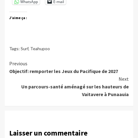
WhatsApp
E-mail
J’aime ça :
Tags:
Surf
,
Teahupoo
Continue
Previous
Objectif: remporter les Jeux du Pacifique de 2027
Reading
Next
Un parcours-santé aménagé sur les hauteurs de
Vaitavere à Punaauia
Laisser un commentaire