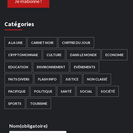
Catégories
A LA UNE
CARNET NOIR
CHIFFRE DU JOUR
CRYPTOMONNAIE
CULTURE
DANS LE MONDE
ECONOMIE
EDUCATION
ENVIRONNEMENT
EVÉNEMENTS
FAITS DIVERS
FLASH INFO
JUSTICE
NON CLASSÉ
PACIFIQUE
POLITIQUE
SANTÉ
SOCIAL
SOCIÉTÉ
SPORTS
TOURISME
Nom
(obligatoire)