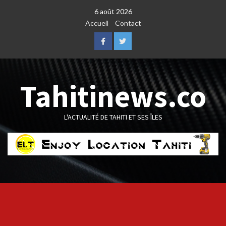
Skip
6 août 2026
to
Accueil
Contact
content
Facebook
Twitter
Tahitinews.co
L'ACTUALITÉ DE TAHITI ET SES ÎLES