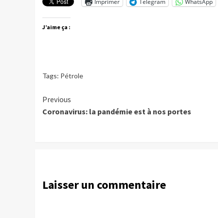
Imprimer
Telegram
WhatsApp
J’aime ça :
Tags:
Pétrole
Continue
Previous
Coronavirus: la pandémie est à nos portes
Reading
Laisser un commentaire