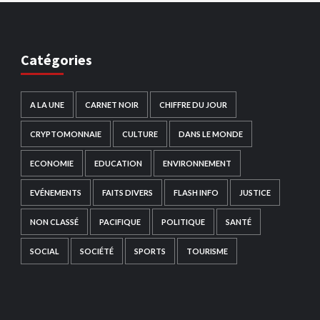
Catégories
A LA UNE
CARNET NOIR
CHIFFRE DU JOUR
CRYPTOMONNAIE
CULTURE
DANS LE MONDE
ECONOMIE
EDUCATION
ENVIRONNEMENT
EVÉNEMENTS
FAITS DIVERS
FLASH INFO
JUSTICE
NON CLASSÉ
PACIFIQUE
POLITIQUE
SANTÉ
SOCIAL
SOCIÉTÉ
SPORTS
TOURISME