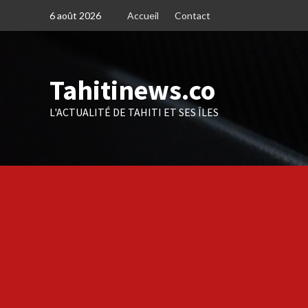
Skip
6 août 2026
Accueil
Contact
to
content
Tahitinews.co
L'ACTUALITÉ DE TAHITI ET SES ÎLES