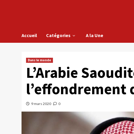
Accueil
Catégories
A la Une
Dans le monde
L’Arabie Saoudi
l’effondrement 
9 mars 2020
0