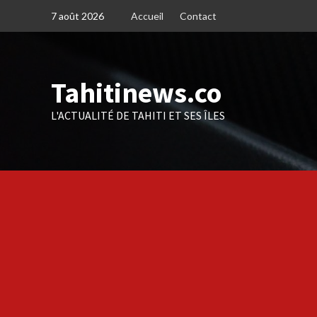
Skip
7 août 2026
Accueil
Contact
to
content
Tahitinews.co
L'ACTUALITÉ DE TAHITI ET SES ÎLES