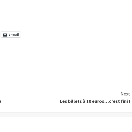
E-mail
Next
a
Les billets à 10 euros…c’est fini !