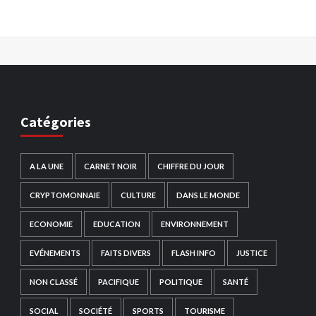
Catégories
A LA UNE
CARNET NOIR
CHIFFRE DU JOUR
CRYPTOMONNAIE
CULTURE
DANS LE MONDE
ECONOMIE
EDUCATION
ENVIRONNEMENT
EVÉNEMENTS
FAITS DIVERS
FLASH INFO
JUSTICE
NON CLASSÉ
PACIFIQUE
POLITIQUE
SANTÉ
SOCIAL
SOCIÉTÉ
SPORTS
TOURISME