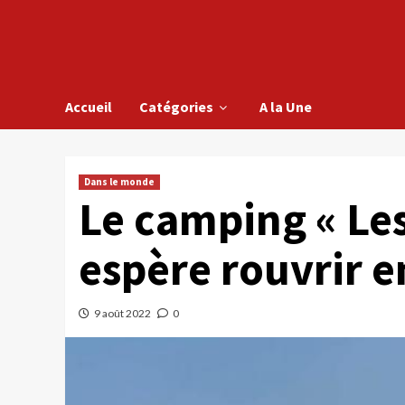
Accueil
Catégories
A la Une
Dans le monde
Le camping « Les
espère rouvrir e
9 août 2022
0