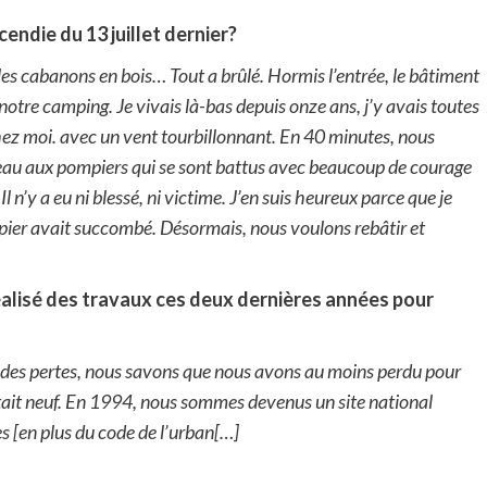
endie du 13 juillet dernier?
les cabanons en bois… Tout a brûlé. Hormis l’entrée, le bâtiment
notre camping. Je vivais là-bas depuis onze ans, j’y avais toutes
chez moi. avec un vent tourbillonnant. En 40 minutes, nous
eau aux pompiers qui se sont battus avec beaucoup de courage
l n’y a eu ni blessé, ni victime. J’en suis heureux parce que je
ompier avait succombé. Désormais, nous voulons rebâtir et
réalisé des travaux ces deux dernières années pour
 des pertes, nous savons que nous avons au moins perdu pour
 était neuf. En 1994, nous sommes devenus un site national
es [en plus du code de l’urban[…]