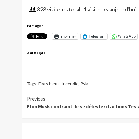
828 visiteurs total
, 1 visiteurs aujourd'hui
Partager :
Imprimer
Telegram
WhatsApp
J’aime ça :
Tags:
Flots bleus
,
Incendie
,
Pyla
Continue
Previous
Elon Musk contraint de se délester d’actions Tesl
Reading