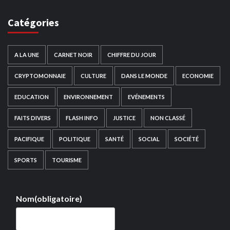
Catégories
A LA UNE
CARNET NOIR
CHIFFRE DU JOUR
CRYPTOMONNAIE
CULTURE
DANS LE MONDE
ECONOMIE
EDUCATION
ENVIRONNEMENT
EVÉNEMENTS
FAITS DIVERS
FLASH INFO
JUSTICE
NON CLASSÉ
PACIFIQUE
POLITIQUE
SANTÉ
SOCIAL
SOCIÉTÉ
SPORTS
TOURISME
Nom
(obligatoire)