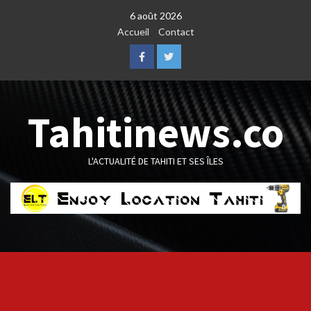
Skip
6 août 2026
to
Accueil
Contact
content
Facebook
Twitter
Tahitinews.co
L'ACTUALITÉ DE TAHITI ET SES ÎLES