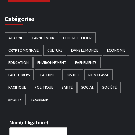
Catégories
A LA UNE
CARNET NOIR
CHIFFRE DU JOUR
CRYPTOMONNAIE
CULTURE
DANS LE MONDE
ECONOMIE
EDUCATION
ENVIRONNEMENT
EVÉNEMENTS
FAITS DIVERS
FLASH INFO
JUSTICE
NON CLASSÉ
PACIFIQUE
POLITIQUE
SANTÉ
SOCIAL
SOCIÉTÉ
SPORTS
TOURISME
Nom
(obligatoire)