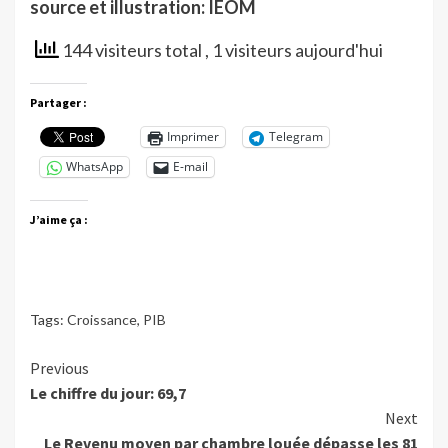
source et illustration: IEOM
144 visiteurs total
, 1 visiteurs aujourd'hui
Partager :
Imprimer
Telegram
WhatsApp
E-mail
J’aime ça :
Tags:
Croissance
,
PIB
Continue
Previous
Le chiffre du jour: 69,7
Reading
Next
Le Revenu moyen par chambre louée dépasse les 81