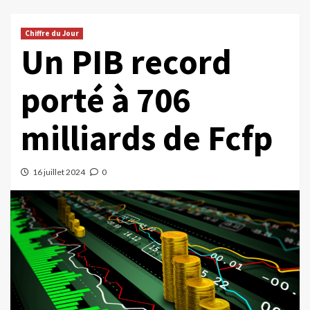
Chiffre du Jour
Un PIB record
porté à 706
milliards de Fcfp
16 juillet 2024
0