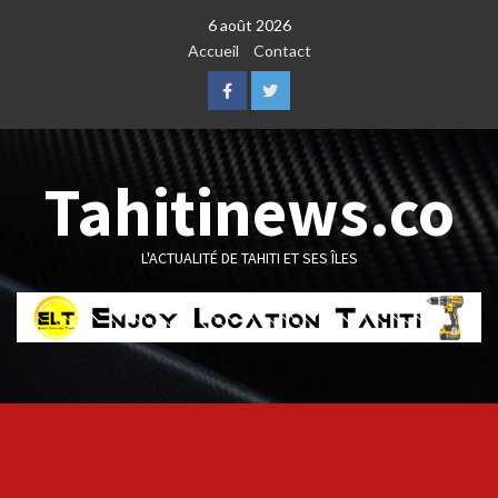
Skip
6 août 2026
to
Accueil
Contact
content
Facebook
Twitter
Tahitinews.co
L'ACTUALITÉ DE TAHITI ET SES ÎLES