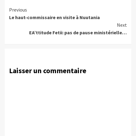
Continue
Previous
Le haut-commissaire en visite à Nuutania
Reading
Next
EA’ttitude Fetii: pas de pause ministérielle…
Laisser un commentaire