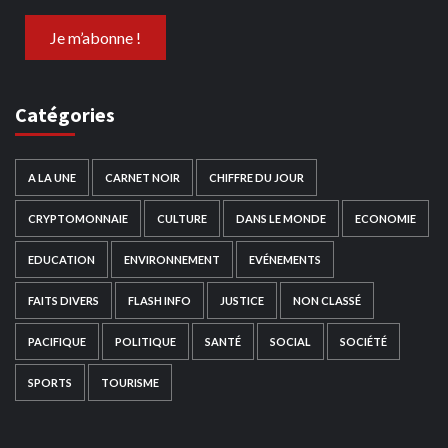
Catégories
A LA UNE
CARNET NOIR
CHIFFRE DU JOUR
CRYPTOMONNAIE
CULTURE
DANS LE MONDE
ECONOMIE
EDUCATION
ENVIRONNEMENT
EVÉNEMENTS
FAITS DIVERS
FLASH INFO
JUSTICE
NON CLASSÉ
PACIFIQUE
POLITIQUE
SANTÉ
SOCIAL
SOCIÉTÉ
SPORTS
TOURISME