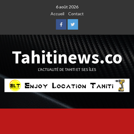
Skip
6 août 2026
to
Accueil
Contact
content
Facebook
Twitter
Tahitinews.co
L'ACTUALITÉ DE TAHITI ET SES ÎLES