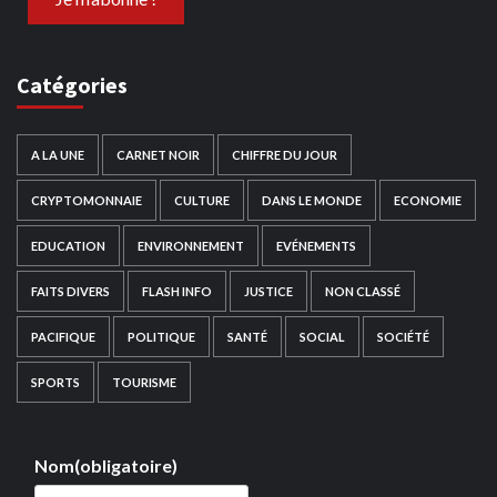
Catégories
A LA UNE
CARNET NOIR
CHIFFRE DU JOUR
CRYPTOMONNAIE
CULTURE
DANS LE MONDE
ECONOMIE
EDUCATION
ENVIRONNEMENT
EVÉNEMENTS
FAITS DIVERS
FLASH INFO
JUSTICE
NON CLASSÉ
PACIFIQUE
POLITIQUE
SANTÉ
SOCIAL
SOCIÉTÉ
SPORTS
TOURISME
Nom
(obligatoire)