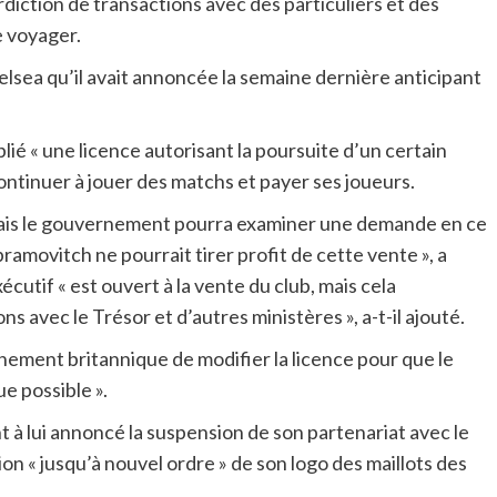
erdiction de transactions avec des particuliers et des
e voyager.
lsea qu’il avait annoncée la semaine dernière anticipant
ié « une licence autorisant la poursuite d’un certain
ontinuer à jouer des matchs et payer ses joueurs.
 mais le gouvernement pourra examiner une demande en ce
amovitch ne pourrait tirer profit de cette vente », a
utif « est ouvert à la vente du club, mais cela
s avec le Trésor et d’autres ministères », a-t-il ajouté.
ement britannique de modifier la licence pour que le
e possible ».
 à lui annoncé la suspension de son partenariat avec le
on « jusqu’à nouvel ordre » de son logo des maillots des