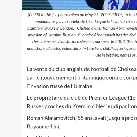
(FILES) In this file photo taken on May 21, 2017 (FILES) In th
applauds, as players celebrate their league title win at the
Stamford Bridge in London. - Chelsea owner Roman Abramovich on
invasion of Ukraine. Russian billionaire Abramovich has decided i
the club he has transformed since his purchase in 2003. (
unauthorized audio, video, data, fixture lists, club/league logos o
use in betting, games or 
La vente du club anglais de football de Chelse
par le gouvernement britannique contre son pr
l’invasion russe de l’Ukraine.
Le propriétaire du club de Premier League (1e d
Russes proches du Kremlin ciblés jeudi par Lon
Roman Abramovitch, 55 ans, avait jusqu’à prése
Royaume-Uni.