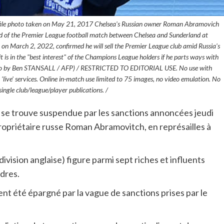
is file photo taken on May 21, 2017 Chelsea's Russian owner Roman Abramovich
 end of the Premier League football match between Chelsea and Sunderland at
 March 2, 2022, confirmed he will sell the Premier League club amid Russia's
t is in the "best interest" of the Champions League holders if he parts ways with
Photo by Ben STANSALL / AFP) / RESTRICTED TO EDITORIAL USE. No use with
r 'live' services. Online in-match use limited to 75 images, no video emulation. No
single club/league/player publications. /
a se trouve suspendue par les sanctions annoncées jeudi
opriétaire russe Roman Abramovitch, en représailles à
ivision anglaise) figure parmi sept riches et influents
dres.
nt été épargné par la vague de sanctions prises par le