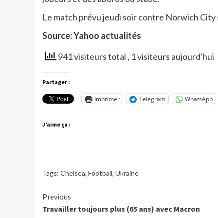
Le match prévu jeudi soir contre Norwich City
Source: Yahoo actualités
941 visiteurs total
, 1 visiteurs aujourd'hui
Partager :
Imprimer
Telegram
WhatsApp
J’aime ça :
Tags:
Chelsea
,
Football
,
Ukraine
Continue
Previous
Travailler toujours plus (65 ans) avec Macron
Reading