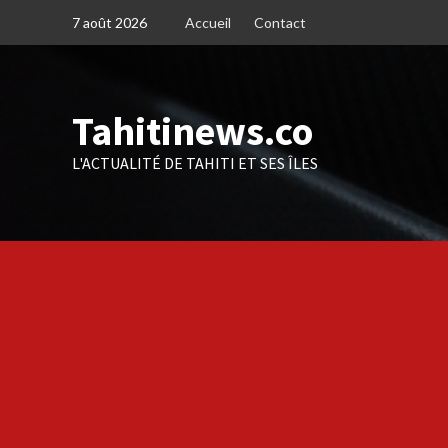
Skip
7 août 2026
Accueil
Contact
to
content
Tahitinews.co
L'ACTUALITÉ DE TAHITI ET SES ÎLES