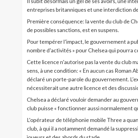
Il subit désormais un gel de ses avoirs, une int
entreprises britanniques et une interdiction d
Première conséquence: la vente du club de Che
de possibles sanctions, est en suspens.
Pour tempérer l’impact, le gouvernement a publ
nombre d’activités » pour Chelsea qui pourra c
Cette licence n’autorise pas la vente du club
sens, à une condition: « En aucun cas Roman Abr
déclaré un porte-parole du gouvernement. L’exéc
nécessiterait une autre licence et des discussion
Chelsea a déclaré vouloir demander au gouvern
club puisse « fonctionner aussi normalement qu
L’opérateur de téléphonie mobile Three a quant
club, à qui il a notamment demandé la suppressi
joueurs et des abords du stade.